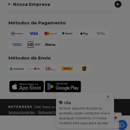
Nossa Empresa
Métodos de Pagamento
Métodos de Envio
👋
Olá
2026. Todos os direitos reservados
Se tiver alguma dúvida ou
Termos e Condições
|
Política de Privacidade
|
Política de cookies
|
Mapa do Site
questão, pode contactar-nos a
qualquer momento. O nosso
chatbot está aqui para ajudar.