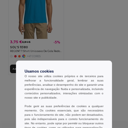
3,75 €
-5%
3,94 €
SOL'S 11380
REGENT T Shirt Unissexo De Gola Redonda
+47 CORES
Adicionar ao Carrinho
Usamos cookies
O nosso site utiliza cookies próprios e de terceiros para
melhorar a funcionalidade geral, lembrar as suas
Exibindo Todos Os Produtos.
preferências, analisar o desempenho do site e garantir uma
experiência de navegação fluida e personalizada, incluindo
conteúdos personalizados, interações otimizadas com o
nosso site e publicidade.
Pode gerir as suas preferências de cookies a qualquer
Avaliações dos clientes
momento. Os cookies essenciais, que são necessários
para o funcionamento do site, não podem ser desativados,
pois são indispensáveis para o correto funcionamento do
site. No entanto, pode optar por permitir ou bloquear outros
★ ★ ★ ★ ★
tipos de cookies, como os utilizados para personalização,