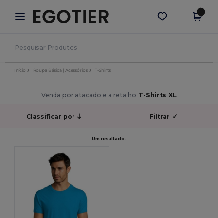
×
App Egotier
Obter app
Melhores preços na app!
Início
Roupa Básica | Acessórios
T-Shirts
Venda por atacado e a retalho
T-Shirts XL
Classificar por
Filtrar
✓
Um resultado.