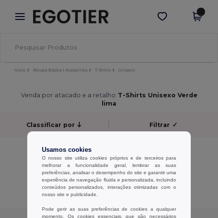
×
App Egotier
Obter app
Melhores preços na app!
Início
Roupa Básica | Acessórios
T-Shirts
Unisexo
Venda por atacado e a retalho
T-Shirts Unisexo Verde
lima
Classificar por
Filtrar
✓
Sem resultados.
Usamos cookies
Sem resultados.
O nosso site utiliza cookies próprios e de terceiros para
melhorar a funcionalidade geral, lembrar as suas
preferências, analisar o desempenho do site e garantir uma
Exibindo Todos Os Produtos.
experiência de navegação fluida e personalizada, incluindo
conteúdos personalizados, interações otimizadas com o
nosso site e publicidade.
Pode gerir as suas preferências de cookies a qualquer
momento. Os cookies essenciais, que são necessários