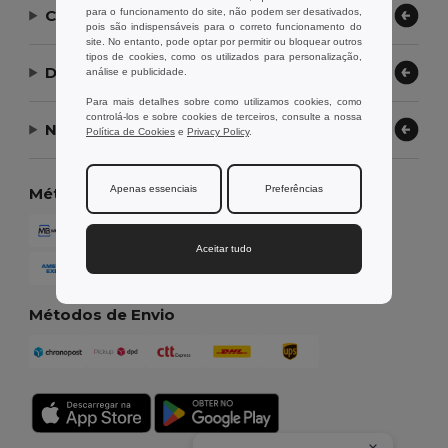
para o funcionamento do site, não podem ser desativados,
Contate-nos
pois são indispensáveis para o correto funcionamento do
site. No entanto, pode optar por permitir ou bloquear outros
tipos de cookies, como os utilizados para personalização,
Deixe-nos ajudar
análise e publicidade.
Para mais detalhes sobre como utilizamos cookies, como
controlá-los e sobre cookies de terceiros, consulte a nossa
Nossa Empresa
Política de Cookies
e
Privacy Policy
.
Apenas essenciais
Preferências
Métodos de Pagamento
Aceitar tudo
Métodos de Envio