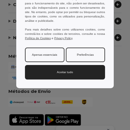
para o funcionamento do site, não podem ser desativados,
Contate-nos
pois são indispensáveis para o correto funcionamento do
site. No entanto, pode optar por permitir ou bloquear outros
tipos de cookies, como os utilizados para personalização,
Deixe-nos ajudar
análise e publicidade.
Para mais detalhes sobre como utilizamos cookies, como
controlá-los e sobre cookies de terceiros, consulte a nossa
Nossa Empresa
Política de Cookies
e
Privacy Policy
.
Apenas essenciais
Preferências
Métodos de Pagamento
Aceitar tudo
Métodos de Envio