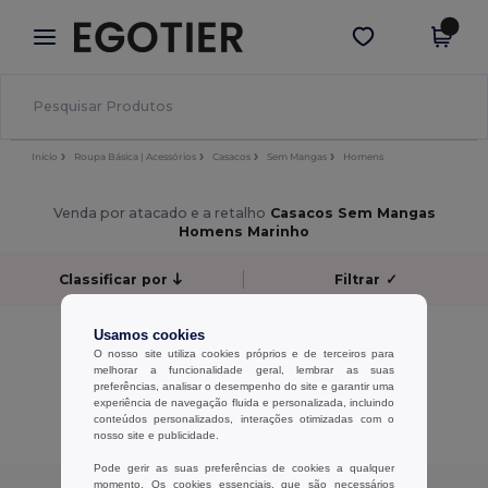
×
App Egotier
Obter app
Melhores preços na app!
Início
Roupa Básica | Acessórios
Casacos
Sem Mangas
Homens
Venda por atacado e a retalho
Casacos Sem Mangas
Homens Marinho
Classificar por
Filtrar
✓
Sem resultados.
Usamos cookies
Sem resultados.
O nosso site utiliza cookies próprios e de terceiros para
melhorar a funcionalidade geral, lembrar as suas
preferências, analisar o desempenho do site e garantir uma
Exibindo Todos Os Produtos.
experiência de navegação fluida e personalizada, incluindo
conteúdos personalizados, interações otimizadas com o
nosso site e publicidade.
Pode gerir as suas preferências de cookies a qualquer
momento. Os cookies essenciais, que são necessários