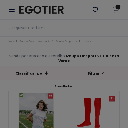
×
App Egotier
Obter app
Melhores preços na app!
Início
Roupa Básica | Acessórios
Roupa Desportiva
Unisexo
Venda por atacado e a retalho
Roupa Desportiva Unisexo
Verde
Classificar por
Filtrar
✓
3 resultados.