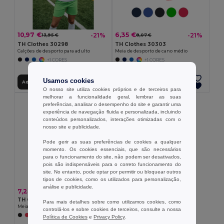
10,97 €
6,35 €
-21%
-21%
13,95 €
8,07 €
TH Clothes 30298
TH Clothes 30303
Calções de desporto para adulto
Meia de desporto de cano médio
+1 CORES
+1 CORES
Usamos cookies
Adicionar ao Carrinho
Adicionar ao Carrinho
O nosso site utiliza cookies próprios e de terceiros para
melhorar a funcionalidade geral, lembrar as suas
preferências, analisar o desempenho do site e garantir uma
experiência de navegação fluida e personalizada, incluindo
conteúdos personalizados, interações otimizadas com o
nosso site e publicidade.
Pode gerir as suas preferências de cookies a qualquer
momento. Os cookies essenciais, que são necessários
para o funcionamento do site, não podem ser desativados,
pois são indispensáveis para o correto funcionamento do
site. No entanto, pode optar por permitir ou bloquear outros
tipos de cookies, como os utilizados para personalização,
análise e publicidade.
7,24 €
TH Clothes 30305
Para mais detalhes sobre como utilizamos cookies, como
Meia de desporto para criança de cano médio
controlá-los e sobre cookies de terceiros, consulte a nossa
+2 CORES
Política de Cookies
e
Privacy Policy
.