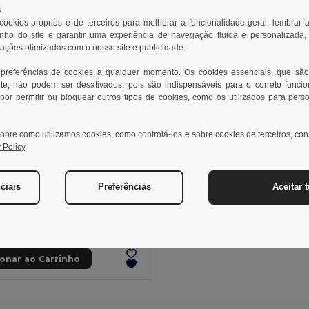
s
 cookies próprios e de terceiros para melhorar a funcionalidade geral, lembrar 
ho do site e garantir uma experiência de navegação fluida e personalizada,
rações otimizadas com o nosso site e publicidade.
 preferências de cookies a qualquer momento. Os cookies essenciais, que são
te, não podem ser desativados, pois são indispensáveis para o correto funci
por permitir ou bloquear outros tipos de cookies, como os utilizados para pers
obre como utilizamos cookies, como controlá-los e sobre cookies de terceiros, co
 Policy
.
5 €
37,23 €
-38%
ciais
Preferências
Aceitar 
a 36029
Calças bicolor em sarja multibolsos (240 g/m²), em algodão (35%) e poliéster (65%)
+1 CORES
ionar ao Carrinho