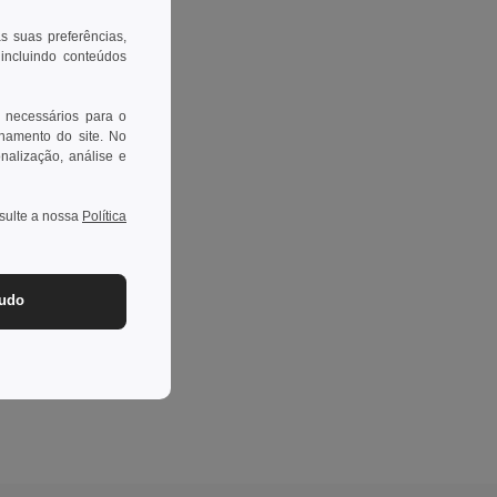
as suas preferências,
 incluindo conteúdos
 necessários para o
onamento do site. No
onalização, análise e
nsulte a nossa
Política
tudo