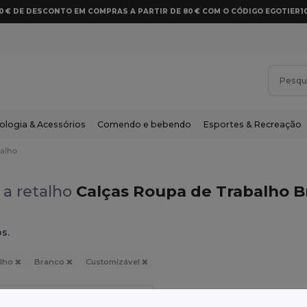
10 € DE DESCONTO EM COMPRAS A PARTIR DE 80 € COM O CÓDIGO EGOTIER1
ologia & Acessórios
Comendo e bebendo
Esportes & Recreação
alho
 a retalho
Calças Roupa de Trabalho B
s.
alho
Branco
Customizável