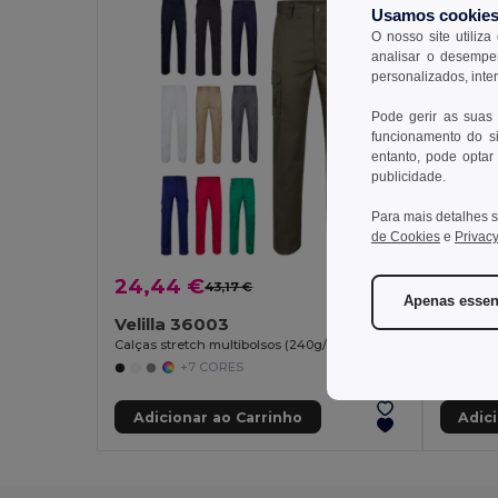
Usamos cookie
O nosso site utiliza
analisar o desempen
personalizados, inte
Pode gerir as suas
funcionamento do si
entanto, pode optar 
publicidade.
Para mais detalhes s
de Cookies
e
Privacy
24,44 €
23,0
43,17 €
-43%
Apenas essen
Velilla 36003
Velill
Calças stretch multibolsos (240g/m²) em algodão (46%), EME (38%) e poliéster (16%)
+7 CORES
Adicionar ao Carrinho
Adic