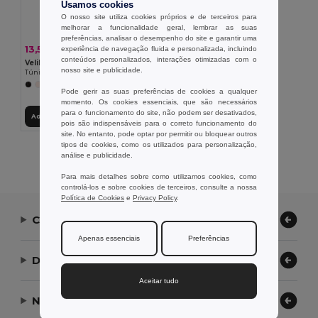
Usamos cookies
O nosso site utiliza cookies próprios e de terceiros para
melhorar a funcionalidade geral, lembrar as suas
preferências, analisar o desempenho do site e garantir uma
13,51 €
experiência de navegação fluida e personalizada, incluindo
-28%
18,88 €
conteúdos personalizados, interações otimizadas com o
Velilla 36132
nosso site e publicidade.
Túnica de sarja (190g/m²) com manga curta, em poliéster (65%) e algodão (35%)
+11 CORES
Pode gerir as suas preferências de cookies a qualquer
momento. Os cookies essenciais, que são necessários
para o funcionamento do site, não podem ser desativados,
Adicionar ao Carrinho
pois são indispensáveis para o correto funcionamento do
site. No entanto, pode optar por permitir ou bloquear outros
tipos de cookies, como os utilizados para personalização,
Exibindo Todos Os Produtos.
análise e publicidade.
Para mais detalhes sobre como utilizamos cookies, como
controlá-los e sobre cookies de terceiros, consulte a nossa
Política de Cookies
e
Privacy Policy
.
Contate-nos
Apenas essenciais
Preferências
Deixe-nos ajudar
Aceitar tudo
Nossa Empresa