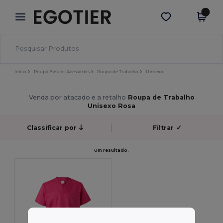
×
App Egotier
Obter app
Melhores preços na app!
Início
Roupa Básica | Acessórios
Roupa de Trabalho
Unisexo
Venda por atacado e a retalho
Roupa de Trabalho
Unisexo Rosa
Classificar por
Filtrar
✓
Um resultado.