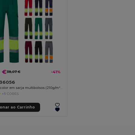
2 €
38,07 €
-41%
a 36056
Calças bicolor em sarja multibolsos (210g/m²), em algodão (20%) e poliéster (80%)
+5 CORES
ionar ao Carrinho