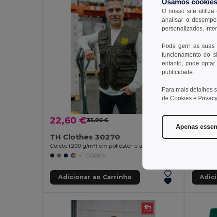
Usamos cookie
O nosso site utiliza
analisar o desempen
personalizados, inte
Pode gerir as suas
funcionamento do si
entanto, pode optar 
publicidade.
Para mais detalhes s
de Cookies
e
Privacy
22,60 €
22,5
35,90 €
-37%
Apenas essen
TH Clothes 30270
Velill
Colete (200 g/m²) em poliéster e algodão
+1 CORES
Adicionar ao Carrinho
Adic