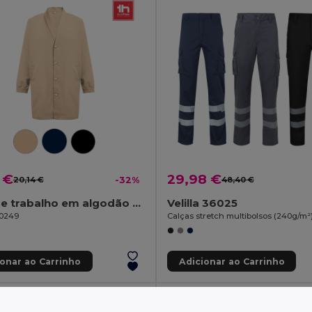
 €
29,98 €
20,14 €
-32%
48,40 €
Bata de trabalho em algodão e poliéster
Velilla 36025
30249
ionar ao Carrinho
Adicionar ao Carrinho