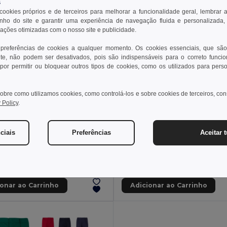
s
 cookies próprios e de terceiros para melhorar a funcionalidade geral, lembrar 
ho do site e garantir uma experiência de navegação fluida e personalizada,
rações otimizadas com o nosso site e publicidade.
 preferências de cookies a qualquer momento. Os cookies essenciais, que são
te, não podem ser desativados, pois são indispensáveis para o correto funci
por permitir ou bloquear outros tipos de cookies, como os utilizados para pers
obre como utilizamos cookies, como controlá-los e sobre cookies de terceiros, co
 Policy
.
2 €
28,04 €
36,37 €
-38%
42,44 €
ciais
Preferências
Aceitar 
a 36054
Velilla 36052
Calças bicolor em sarja multibolsos (210g/m²), em algodão (20%) e poliéster (80%)
+6 CORES
+6 CORES
ionar ao Carrinho
Adicionar ao Carrinho