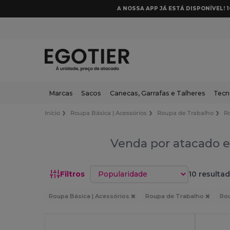
A NOSSA APP JÁ ESTÁ DISPONÍVEL! 
Marcas
Sacos
Canecas, Garrafas e Talheres
Tecn
Início
Roupa Básica | Acessórios
Roupa de Trabalho
R
Venda por atacado e
Classificar por
Filtros
10 resultad
Roupa Básica | Acessórios
Roupa de Trabalho
Rou