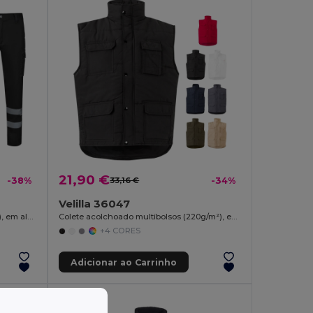
21,90 €
-38%
33,16 €
-34%
Velilla 36047
Calças stretch multibolsos (240g/m²), em algodão (46%), EME (38%) e poliéster (16%)
Colete acolchoado multibolsos (220g/m²), em poliéster (100%)
+4 CORES
Adicionar ao Carrinho