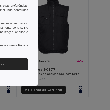
as suas preferências,
 incluindo conteúdos
 necessários para o
onamento do site. No
onalização, análise e
nsulte a nossa
Política
22,91 €
-34%
34,77 €
-34%
tudo
TH Clothes 30177
Calças bicolor em sarja (210g/m²), forradas, multibolsos, em algodão (20%) e poliéster (80%)
Colete de trabalho acolchoado, com forro
+1 CORES
Adicionar ao Carrinho