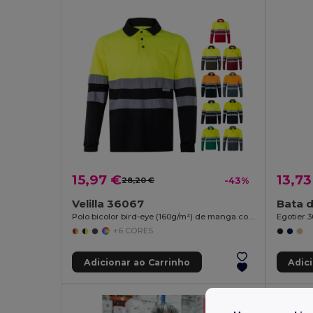
15,97 €
13,73
28,20 €
-43%
Velilla 36067
Polo bicolor bird-eye (160g/m²) de manga comprida, em poliéster (100%)
Egotier 
+6 CORES
Adicionar ao Carrinho
Adic