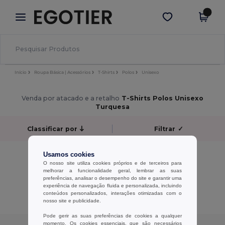
×
App Egotier
Obter app
Melhores preços na app!
Início
Roupa Básica | Acessórios
T-Shirts
Polos
Unisexo
Venda por atacado e a retalho
T-Shirts Polos Unisexo
Turquesa
Classificar por
Filtrar
✓
Sem resultados.
Usamos cookies
Sem resultados.
O nosso site utiliza cookies próprios e de terceiros para
melhorar a funcionalidade geral, lembrar as suas
preferências, analisar o desempenho do site e garantir uma
Exibindo Todos Os Produtos.
experiência de navegação fluida e personalizada, incluindo
conteúdos personalizados, interações otimizadas com o
nosso site e publicidade.
Pode gerir as suas preferências de cookies a qualquer
momento. Os cookies essenciais, que são necessários