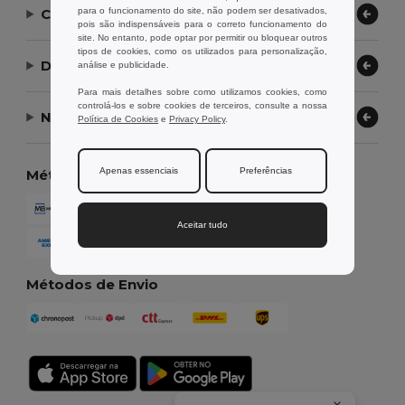
para o funcionamento do site, não podem ser desativados,
Contate-nos
pois são indispensáveis para o correto funcionamento do
site. No entanto, pode optar por permitir ou bloquear outros
tipos de cookies, como os utilizados para personalização,
Deixe-nos ajudar
análise e publicidade.
Para mais detalhes sobre como utilizamos cookies, como
controlá-los e sobre cookies de terceiros, consulte a nossa
Nossa Empresa
Política de Cookies
e
Privacy Policy
.
Apenas essenciais
Preferências
Métodos de Pagamento
Aceitar tudo
Métodos de Envio