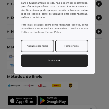
para o funcionamento do site, não podem ser desativados,
Contate-nos
pois são indispensáveis para o correto funcionamento do
site. No entanto, pode optar por permitir ou bloquear outros
tipos de cookies, como os utilizados para personalização,
Deixe-nos ajudar
análise e publicidade.
Para mais detalhes sobre como utilizamos cookies, como
controlá-los e sobre cookies de terceiros, consulte a nossa
Nossa Empresa
Política de Cookies
e
Privacy Policy
.
Apenas essenciais
Preferências
Métodos de Pagamento
Aceitar tudo
Métodos de Envio