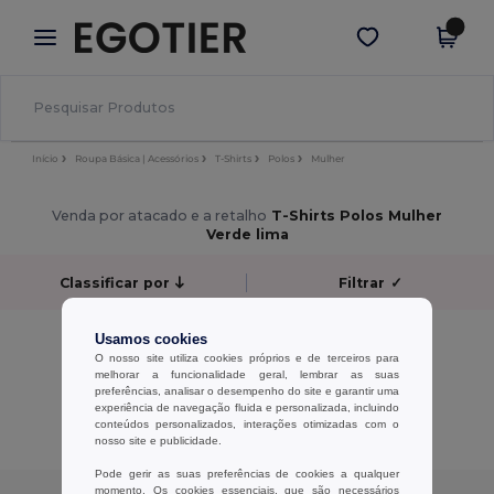
×
App Egotier
Obter app
Melhores preços na app!
Início
Roupa Básica | Acessórios
T-Shirts
Polos
Mulher
Venda por atacado e a retalho
T-Shirts Polos Mulher
Verde lima
Classificar por
Filtrar
✓
Sem resultados.
Usamos cookies
Sem resultados.
O nosso site utiliza cookies próprios e de terceiros para
melhorar a funcionalidade geral, lembrar as suas
preferências, analisar o desempenho do site e garantir uma
Exibindo Todos Os Produtos.
experiência de navegação fluida e personalizada, incluindo
conteúdos personalizados, interações otimizadas com o
nosso site e publicidade.
Pode gerir as suas preferências de cookies a qualquer
momento. Os cookies essenciais, que são necessários