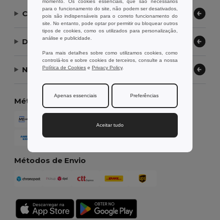
momento. Os cookies essenciais, que são necessários
para o funcionamento do site, não podem ser desativados,
Contate-nos
pois são indispensáveis para o correto funcionamento do
site. No entanto, pode optar por permitir ou bloquear outros
tipos de cookies, como os utilizados para personalização,
análise e publicidade.
Deixe-nos ajudar
Para mais detalhes sobre como utilizamos cookies, como
controlá-los e sobre cookies de terceiros, consulte a nossa
Política de Cookies
e
Privacy Policy
.
Nossa Empresa
Apenas essenciais
Preferências
Métodos de Pagamento
Aceitar tudo
Métodos de Envio