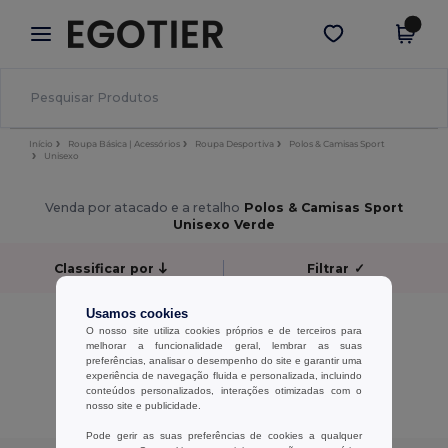
×
App Egotier
Obter app
Melhores preços na app!
Início
Roupa Básica | Acessórios
Roupa Desportiva
Polos & Camisas Sport
Unisexo
Venda por atacado e a retalho
Polos & Camisas Sport
Unisexo Verde
Classificar por
Filtrar
✓
Usamos cookies
Sem resultados.
O nosso site utiliza cookies próprios e de terceiros para
Sem resultados.
melhorar a funcionalidade geral, lembrar as suas
preferências, analisar o desempenho do site e garantir uma
experiência de navegação fluida e personalizada, incluindo
Exibindo Todos Os Produtos.
conteúdos personalizados, interações otimizadas com o
nosso site e publicidade.
Pode gerir as suas preferências de cookies a qualquer