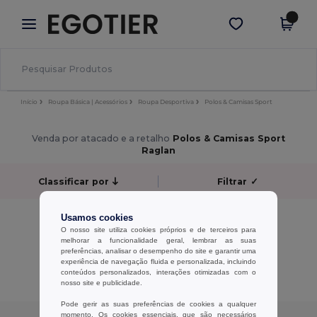
×
App Egotier
Obter app
Melhores preços na app!
Início
Roupa Básica | Acessórios
Roupa Desportiva
Polos & Camisas Sport
Venda por atacado e a retalho
Polos & Camisas Sport
Raglan
Classificar por
Filtrar
✓
Sem resultados.
Usamos cookies
Sem resultados.
O nosso site utiliza cookies próprios e de terceiros para
melhorar a funcionalidade geral, lembrar as suas
preferências, analisar o desempenho do site e garantir uma
Exibindo Todos Os Produtos.
experiência de navegação fluida e personalizada, incluindo
conteúdos personalizados, interações otimizadas com o
nosso site e publicidade.
Pode gerir as suas preferências de cookies a qualquer
momento. Os cookies essenciais, que são necessários