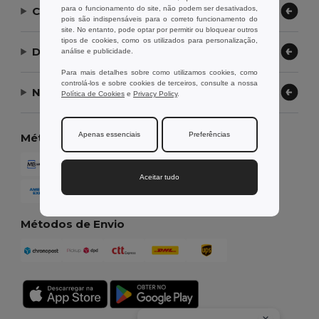
para o funcionamento do site, não podem ser desativados,
Contate-nos
pois são indispensáveis para o correto funcionamento do
site. No entanto, pode optar por permitir ou bloquear outros
tipos de cookies, como os utilizados para personalização,
Deixe-nos ajudar
análise e publicidade.
Para mais detalhes sobre como utilizamos cookies, como
controlá-los e sobre cookies de terceiros, consulte a nossa
Nossa Empresa
Política de Cookies
e
Privacy Policy
.
Apenas essenciais
Preferências
Métodos de Pagamento
Aceitar tudo
Métodos de Envio