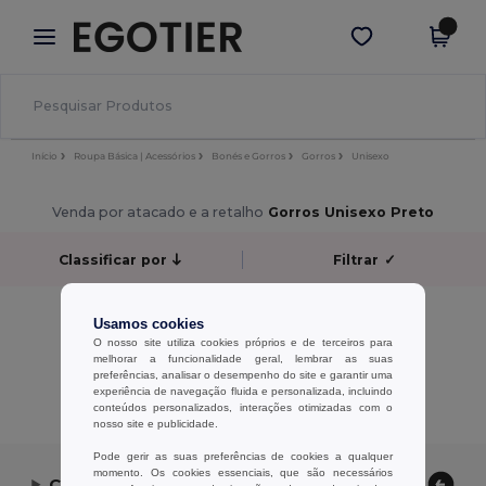
×
App Egotier
Obter app
Melhores preços na app!
Início
Roupa Básica | Acessórios
Bonés e Gorros
Gorros
Unisexo
Venda por atacado e a retalho
Gorros Unisexo Preto
Classificar por
Filtrar
✓
Sem resultados.
Usamos cookies
Sem resultados.
O nosso site utiliza cookies próprios e de terceiros para
melhorar a funcionalidade geral, lembrar as suas
preferências, analisar o desempenho do site e garantir uma
Exibindo Todos Os Produtos.
experiência de navegação fluida e personalizada, incluindo
conteúdos personalizados, interações otimizadas com o
nosso site e publicidade.
Pode gerir as suas preferências de cookies a qualquer
momento. Os cookies essenciais, que são necessários
Contate-nos