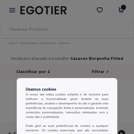
×
App Egotier
Obter app
Melhores preços na app!
Início
Roupa Básica | Acessórios
Casacos
Venda por atacado e a retalho
Casacos Borgonha Fitted
Classificar por
Filtrar
✓
Sem resultados.
Usamos cookies
Sem resultados.
O nosso site utiliza cookies próprios e de terceiros para
melhorar a funcionalidade geral, lembrar as suas
preferências, analisar o desempenho do site e garantir uma
Exibindo Todos Os Produtos.
experiência de navegação fluida e personalizada, incluindo
conteúdos personalizados, interações otimizadas com o
nosso site e publicidade.
Pode gerir as suas preferências de cookies a qualquer
momento. Os cookies essenciais, que são necessários
Contate-nos