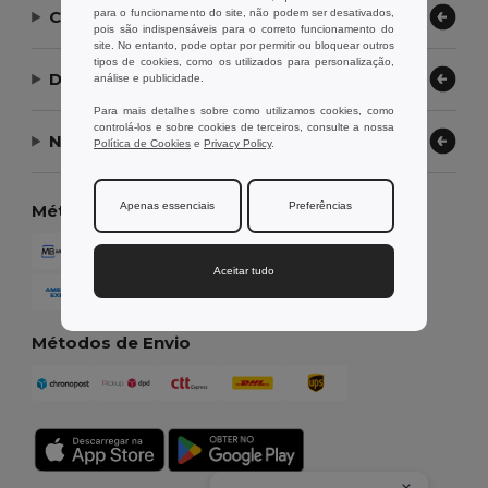
para o funcionamento do site, não podem ser desativados,
Contate-nos
pois são indispensáveis para o correto funcionamento do
site. No entanto, pode optar por permitir ou bloquear outros
tipos de cookies, como os utilizados para personalização,
Deixe-nos ajudar
análise e publicidade.
Para mais detalhes sobre como utilizamos cookies, como
controlá-los e sobre cookies de terceiros, consulte a nossa
Nossa Empresa
Política de Cookies
e
Privacy Policy
.
Apenas essenciais
Preferências
Métodos de Pagamento
Aceitar tudo
Métodos de Envio