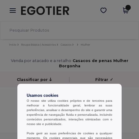
×
App Egotier
Obter app
Melhores preços na app!
Início
Roupa Básica | Acessórios
Casacos
Mulher
Venda por atacado e a retalho
Casacos de penas Mulher
Borgonha
Classificar por
Filtrar
✓
Sem resultados.
Usamos cookies
Sem resultados.
O nosso site utiliza cookies próprios e de terceiros para
melhorar a funcionalidade geral, lembrar as suas
preferências, analisar o desempenho do site e garantir uma
Exibindo Todos Os Produtos.
experiência de navegação fluida e personalizada, incluindo
conteúdos personalizados, interações otimizadas com o
nosso site e publicidade.
Pode gerir as suas preferências de cookies a qualquer
momento. Os cookies essenciais, que são necessários