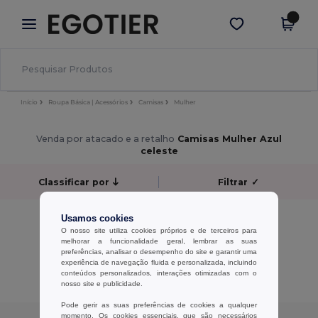
×
App Egotier
Obter app
Melhores preços na app!
Início
Roupa Básica | Acessórios
Camisas
Mulher
Venda por atacado e a retalho
Camisas Mulher Azul
celeste
Classificar por
Filtrar
✓
Sem resultados.
Usamos cookies
Sem resultados.
O nosso site utiliza cookies próprios e de terceiros para
melhorar a funcionalidade geral, lembrar as suas
preferências, analisar o desempenho do site e garantir uma
Exibindo Todos Os Produtos.
experiência de navegação fluida e personalizada, incluindo
conteúdos personalizados, interações otimizadas com o
nosso site e publicidade.
Pode gerir as suas preferências de cookies a qualquer
momento. Os cookies essenciais, que são necessários