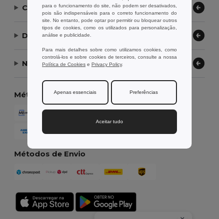
para o funcionamento do site, não podem ser desativados,
Contate-nos
pois são indispensáveis para o correto funcionamento do
site. No entanto, pode optar por permitir ou bloquear outros
tipos de cookies, como os utilizados para personalização,
Deixe-nos ajudar
análise e publicidade.
Para mais detalhes sobre como utilizamos cookies, como
controlá-los e sobre cookies de terceiros, consulte a nossa
Nossa Empresa
Política de Cookies
e
Privacy Policy
.
Apenas essenciais
Preferências
Métodos de Pagamento
Aceitar tudo
Métodos de Envio