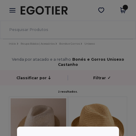
×
App Egotier
Obter app
Melhores preços na app!
Início
Roupa Básica | Acessórios
Bonés e Gorros
Unisexo
Venda por atacado e a retalho
Bonés e Gorros Unisexo
Castanho
Classificar por
Filtrar
✓
2 resultados.