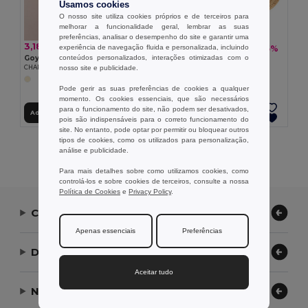
Usamos cookies
O nosso site utiliza cookies próprios e de terceiros para
melhorar a funcionalidade geral, lembrar as suas
preferências, analisar o desempenho do site e garantir uma
3,18 €
3,44 €
experiência de navegação fluida e personalizada, incluindo
-15%
4,06 €
conteúdos personalizados, interações otimizadas com o
Goya 38055
Goya 39021
nosso site e publicidade.
CHAPÉU MADEIRA
CHAPÉU DOMINICA
Pode gerir as suas preferências de cookies a qualquer
momento. Os cookies essenciais, que são necessários
para o funcionamento do site, não podem ser desativados,
Adicionar ao Carrinho
Adicionar ao Carrinho
pois são indispensáveis para o correto funcionamento do
site. No entanto, pode optar por permitir ou bloquear outros
tipos de cookies, como os utilizados para personalização,
Exibindo Todos Os Produtos.
análise e publicidade.
Para mais detalhes sobre como utilizamos cookies, como
controlá-los e sobre cookies de terceiros, consulte a nossa
Política de Cookies
e
Privacy Policy
.
Contate-nos
Apenas essenciais
Preferências
Deixe-nos ajudar
Aceitar tudo
Nossa Empresa