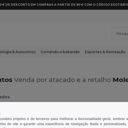
10 € DE DESCONTO EM COMPRAS A PARTIR DE 80 € COM O CÓDIGO EGOTIER1
ologia & Acessórios
Comendo e bebendo
Esportes & Recreação
utos
Venda por atacado e a retalho
Mole
ados.
s
 cookies próprios e de terceiros para melhorar a funcionalidade geral, lembrar 
ho do site e garantir uma experiência de navegação fluida e personalizada,