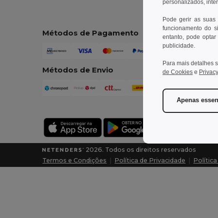
personalizados, inte
Pode gerir as suas
funcionamento do si
Métodos de Pagamento
entanto, pode optar 
publicidade.
Para mais detalhes s
Métodos de Envio
de Cookies
e
Privacy
Apenas essen
2026. Todos os direitos reservados
Termos e Condições
|
Política de Privacidade
|
Polític