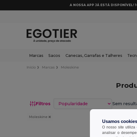
A NOSSA APP JÁ ESTÁ DISPONÍVEL! 
Marcas
Sacos
Canecas, Garrafas e Talheres
Tecn
Início
Marcas
Moleskine
Prod
Classificar por
Filtros
Sem result
Moleskine
Usamos cookie
O nosso site utiliza
analisar o desempen