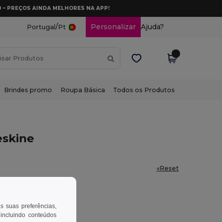
0 – PREÇOS AINDA MELHORES NA APP!
/
Personalizar
Ajuda?
Portugal
Pt
Brindes promo
Roupa Básica
Todos os Produtos
skine
«Reset
as suas preferências,
 incluindo conteúdos