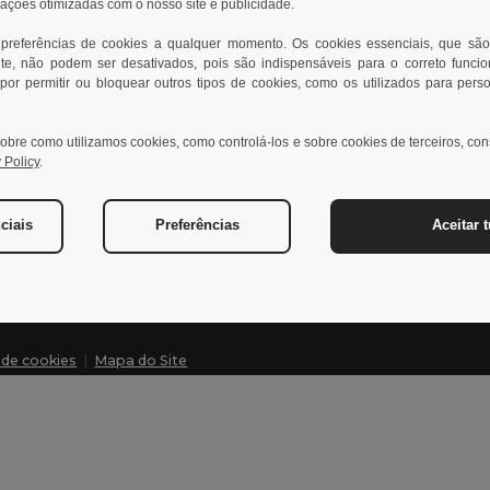
rações otimizadas com o nosso site e publicidade.
 preferências de cookies a qualquer momento. Os cookies essenciais, que são
te, não podem ser desativados, pois são indispensáveis para o correto funci
Contate-nos
Dei
por permitir ou bloquear outros tipos de cookies, como os utilizados para pers
Cliente
Cen
obre como utilizamos cookies, como controlá-los e sobre cookies de terceiros, co
cliente@egotier.pt
Pre
 Policy
.
Dev
Vendas
vendas@egotier.pt
Glo
ciais
Preferências
Aceitar 
Mét
a de cookies
|
Mapa do Site