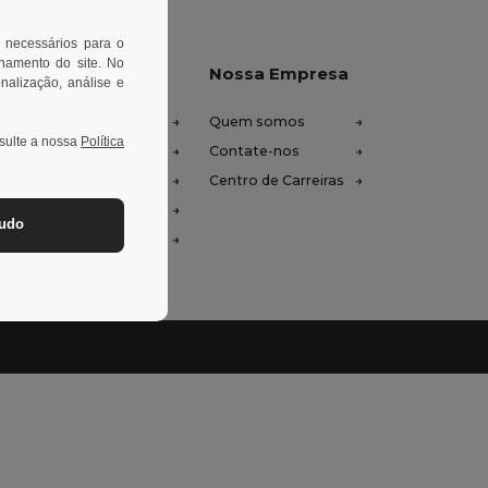
 necessários para o
onamento do site. No
xe-nos ajudar
Nossa Empresa
onalização, análise e
tro de Ajuda (FAQ)
Quem somos
nsulte a nossa
Política
ços de Atacado
Contate-nos
oluções e Reembolsos
Centro de Carreiras
ssário
tudo
odos de Envio