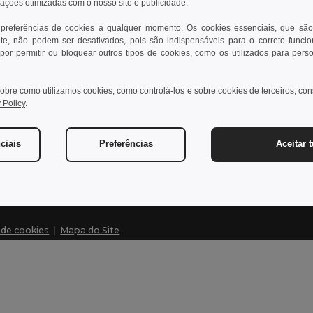
rações otimizadas com o nosso site e publicidade.
 preferências de cookies a qualquer momento. Os cookies essenciais, que são
te, não podem ser desativados, pois são indispensáveis para o correto funci
Contate-nos
Dei
por permitir ou bloquear outros tipos de cookies, como os utilizados para pers
Cliente
Cen
obre como utilizamos cookies, como controlá-los e sobre cookies de terceiros, co
cliente@egotier.pt
Pre
 Policy
.
Dev
Vendas
vendas@egotier.pt
Glo
ciais
Preferências
Aceitar 
Mét
a de cookies
|
Mapa do Site