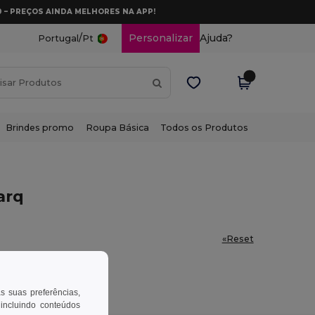
0 – PREÇOS AINDA MELHORES NA APP!
/
Personalizar
Ajuda?
Portugal
Pt
Brindes promo
Roupa Básica
Todos os Produtos
arq
«Reset
as suas preferências,
 incluindo conteúdos