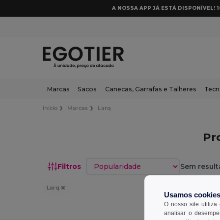
A NOSSA APP JÁ ESTÁ DISPONÍVEL! 
Marcas
Sacos
Canecas, Garrafas e Talheres
Tecn
Início
Marcas
Larq
Pr
Classificar por
Filtros
Sem result
Larq
Usamos cookie
O nosso site utiliza
analisar o desempen