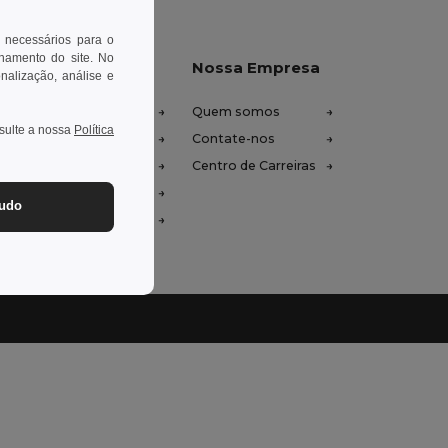
 necessários para o
onamento do site. No
xe-nos ajudar
Nossa Empresa
onalização, análise e
tro de Ajuda (FAQ)
Quem somos
nsulte a nossa
Política
ços de Atacado
Contate-nos
oluções e Reembolsos
Centro de Carreiras
ssário
tudo
odos de Envio