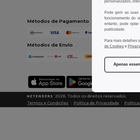
personalizados, inte
Pode gerir as suas
funcionamento do si
Métodos de Pagamento
entanto, pode optar 
publicidade.
Para mais detalhes s
Métodos de Envio
de Cookies
e
Privacy
Apenas essen
2026. Todos os direitos reservados
Termos e Condições
|
Política de Privacidade
|
Polític