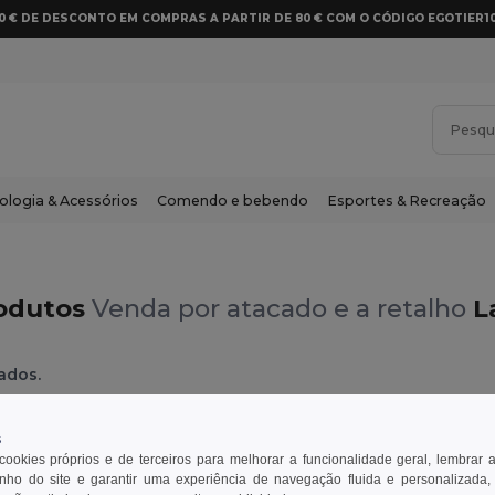
10 € DE DESCONTO EM COMPRAS A PARTIR DE 80 € COM O CÓDIGO EGOTIER1
ologia & Acessórios
Comendo e bebendo
Esportes & Recreação
odutos
Venda por atacado e a retalho
L
ados.
s
 cookies próprios e de terceiros para melhorar a funcionalidade geral, lembrar 
ho do site e garantir uma experiência de navegação fluida e personalizada,