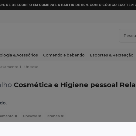
10 € DE DESCONTO EM COMPRAS A PARTIR DE 80 € COM O CÓDIGO EGOTIER1
ologia & Acessórios
Comendo e bebendo
Esportes & Recreação
laxamento
Unisexo
alho
Cosmética e Higiene pessoal Rel
do.
xamento
Unisexo
Branco
s