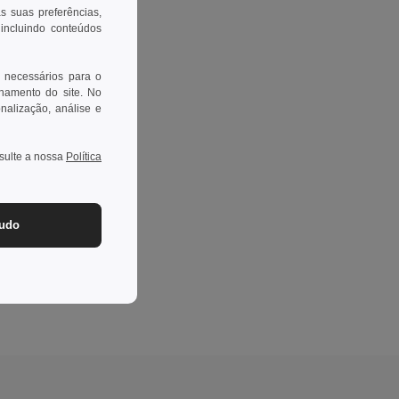
as suas preferências,
 incluindo conteúdos
 necessários para o
onamento do site. No
onalização, análise e
nsulte a nossa
Política
tudo