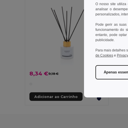
O nosso site utiliza
analisar o desempen
personalizados, inte
Pode gerir as suas
funcionamento do si
entanto, pode optar 
publicidade.
Para mais detalhes s
de Cookies
e
Privacy
Apenas essen
8,34 €
9,18 €
-9%
Adicionar ao Carrinho