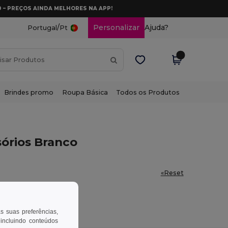
0 – PREÇOS AINDA MELHORES NA APP!
/
Personalizar
Ajuda?
Portugal
Pt
Brindes promo
Roupa Básica
Todos os Produtos
sórios Branco
«Reset
as suas preferências,
 incluindo conteúdos