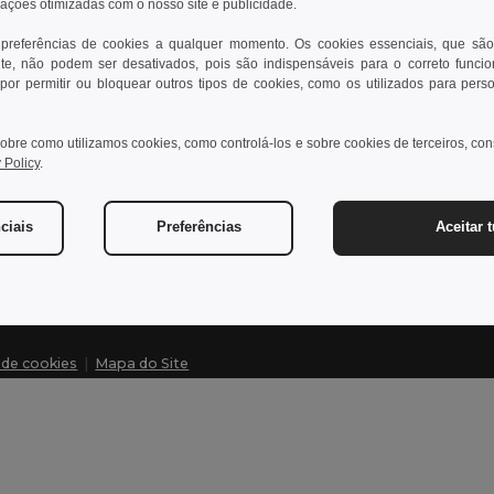
rações otimizadas com o nosso site e publicidade.
 preferências de cookies a qualquer momento. Os cookies essenciais, que são
te, não podem ser desativados, pois são indispensáveis para o correto funci
Contate-nos
Dei
por permitir ou bloquear outros tipos de cookies, como os utilizados para pers
Cliente
Cen
obre como utilizamos cookies, como controlá-los e sobre cookies de terceiros, co
cliente@egotier.pt
Pre
 Policy
.
Dev
Vendas
vendas@egotier.pt
Glo
ciais
Preferências
Aceitar 
Mét
a de cookies
|
Mapa do Site