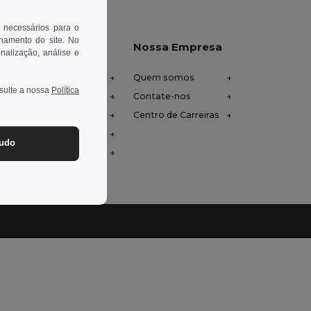
 necessários para o
onamento do site. No
xe-nos ajudar
Nossa Empresa
onalização, análise e
tro de Ajuda (FAQ)
Quem somos
nsulte a nossa
Política
ços de Atacado
Contate-nos
oluções e Reembolsos
Centro de Carreiras
ssário
tudo
odos de Envio