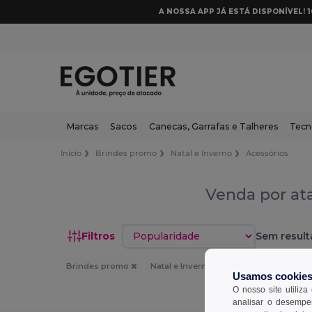
A NOSSA APP JÁ ESTÁ DISPONÍVEL! 
Marcas
Sacos
Canecas, Garrafas e Talheres
Tecn
Início
Brindes promo
Natal e Inverno
Acessórios
Venda por ata
Classificar por
Filtros
Sem result
Brindes promo
Natal e Inverno
Acessórios
B
Usamos cookie
O nosso site utiliza
analisar o desempen