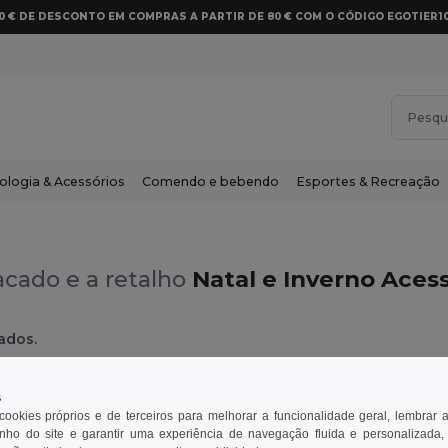
10 € DE DESCONTO EM COMPRAS A PARTIR DE 80 € COM O CÓDIGO EGOTIER1
ologia & Acessórios
Comendo e bebendo
Esportes & Recreação
cado e a retalho
Natal e Inverno Aces
ados.
ranco
s
 cookies próprios e de terceiros para melhorar a funcionalidade geral, lembrar 
ho do site e garantir uma experiência de navegação fluida e personalizada,