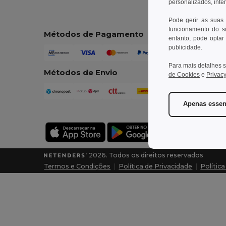
personalizados, inte
Pode gerir as suas
funcionamento do si
Métodos de Pagamento
entanto, pode optar 
publicidade.
Para mais detalhes s
Métodos de Envio
de Cookies
e
Privacy
Apenas essen
2026. Todos os direitos reservados
Termos e Condições
|
Política de Privacidade
|
Polític