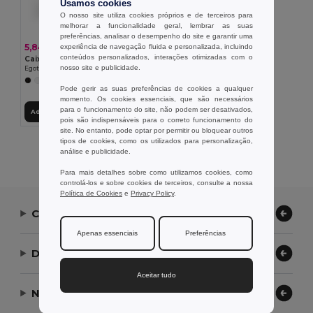
Usamos cookies
O nosso site utiliza cookies próprios e de terceiros para
melhorar a funcionalidade geral, lembrar as suas
preferências, analisar o desempenho do site e garantir uma
5,84 €
experiência de navegação fluida e personalizada, incluindo
conteúdos personalizados, interações otimizadas com o
Caixa hermética em PP com tampa em bambu
nosso site e publicidade.
Egotier 94390
+1 CORES
Pode gerir as suas preferências de cookies a qualquer
momento. Os cookies essenciais, que são necessários
para o funcionamento do site, não podem ser desativados,
Adicionar ao Carrinho
pois são indispensáveis para o correto funcionamento do
site. No entanto, pode optar por permitir ou bloquear outros
tipos de cookies, como os utilizados para personalização,
Exibindo Todos Os Produtos.
análise e publicidade.
Para mais detalhes sobre como utilizamos cookies, como
controlá-los e sobre cookies de terceiros, consulte a nossa
Política de Cookies
e
Privacy Policy
.
Contate-nos
Apenas essenciais
Preferências
Deixe-nos ajudar
Aceitar tudo
Nossa Empresa