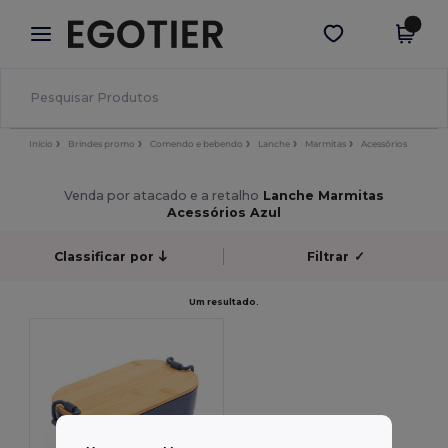
×
App Egotier
Obter app
Melhores preços na app!
Início
Brindes promo
Comendo e bebendo
Lanche
Marmitas
Acessórios
Venda por atacado e a retalho
Lanche Marmitas
Acessórios Azul
Classificar por
Filtrar
✓
Um resultado.