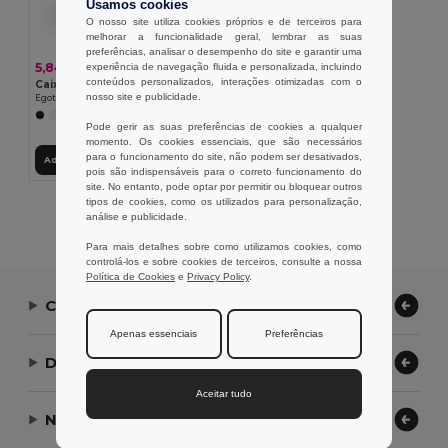
Usamos cookies
O nosso site utiliza cookies próprios e de terceiros para
melhorar a funcionalidade geral, lembrar as suas
preferências, analisar o desempenho do site e garantir uma
5,84 €
experiência de navegação fluida e personalizada, incluindo
conteúdos personalizados, interações otimizadas com o
Caixa hermética em PP com tampa em bambu
nosso site e publicidade.
Egotier 94390
+1 CORES
Pode gerir as suas preferências de cookies a qualquer
momento. Os cookies essenciais, que são necessários
para o funcionamento do site, não podem ser desativados,
Adicionar ao Carrinho
pois são indispensáveis para o correto funcionamento do
site. No entanto, pode optar por permitir ou bloquear outros
tipos de cookies, como os utilizados para personalização,
Exibindo Todos Os Produtos.
análise e publicidade.
Para mais detalhes sobre como utilizamos cookies, como
controlá-los e sobre cookies de terceiros, consulte a nossa
Política de Cookies
e
Privacy Policy
.
Contate-nos
Apenas essenciais
Preferências
Deixe-nos ajudar
Aceitar tudo
Nossa Empresa