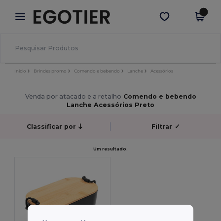
×
App Egotier
Obter app
Melhores preços na app!
Início
Brindes promo
Comendo e bebendo
Lanche
Acessórios
Venda por atacado e a retalho
Comendo e bebendo
Lanche Acessórios Preto
Classificar por
Filtrar
✓
Um resultado.