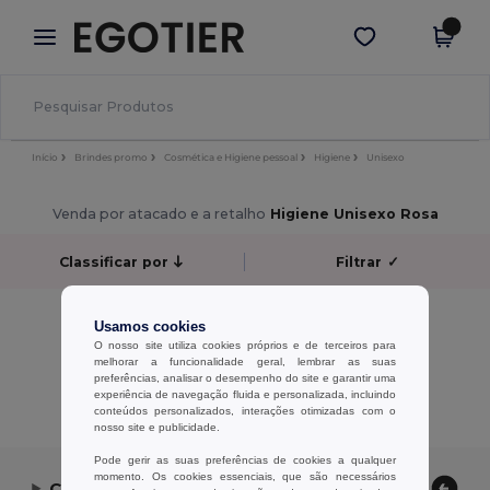
×
App Egotier
Obter app
Melhores preços na app!
Início
Brindes promo
Cosmética e Higiene pessoal
Higiene
Unisexo
Venda por atacado e a retalho
Higiene Unisexo Rosa
Classificar por
Filtrar
✓
Sem resultados.
Usamos cookies
Sem resultados.
O nosso site utiliza cookies próprios e de terceiros para
melhorar a funcionalidade geral, lembrar as suas
preferências, analisar o desempenho do site e garantir uma
Exibindo Todos Os Produtos.
experiência de navegação fluida e personalizada, incluindo
conteúdos personalizados, interações otimizadas com o
nosso site e publicidade.
Pode gerir as suas preferências de cookies a qualquer
momento. Os cookies essenciais, que são necessários
Contate-nos