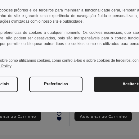
s
 cookies próprios e de terceiros para melhorar a funcionalidade geral, lembrar 
ho do site e garantir uma experiência de navegação fluida e personalizada,
rações otimizadas com o nosso site e publicidade.
 preferências de cookies a qualquer momento. Os cookies essenciais, que são
te, não podem ser desativados, pois são indispensáveis para o correto funci
por permitir ou bloquear outros tipos de cookies, como os utilizados para pers
obre como utilizamos cookies, como controlá-los e sobre cookies de terceiros, co
 Policy
.
€
2,53 €
10,04 €
-29%
ciais
Preferências
Aceitar 
Copo térmico em aço inoxidável
54267
GiftRetail MO2607
+1 CORES
+1 CORES
ionar ao Carrinho
Adicionar ao Carrinho