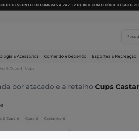
10 € DE DESCONTO EM COMPRAS A PARTIR DE 80 € COM O CÓDIGO EGOTIER1
ologia & Acessórios
Comendo e bebendo
Esportes & Recreação
gs & Cups
Cups
da por atacado e a retalho
Cups Casta
s.
s & Cups
Cups
Castanho