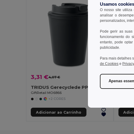
Usamos cookie
O nosso site utiliza
analisar o desempen
personalizados, inte
Pode gerir as suas
funcionamento do si
entanto, pode optar 
publicidade.
Para mais detalhes s
de Cookies
e
Privacy
3,31 €
7,14 
4,07 €
-19%
Apenas essen
TRIDUS Gerecyclede PP beker 300 ml
GiftRetail MO6866
Egotier 
+2 CORES
Adicionar ao Carrinho
Adic