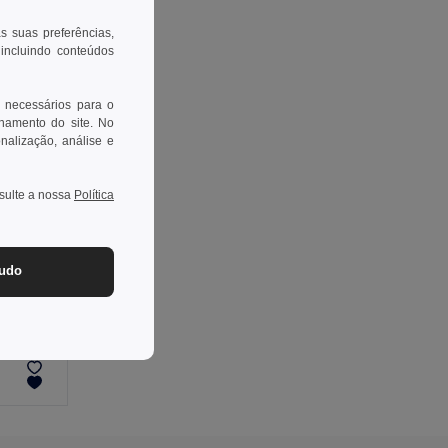
as suas preferências,
 incluindo conteúdos
 necessários para o
onamento do site. No
onalização, análise e
nsulte a nossa
Política
tudo
CUPFUL Copo reutilizável parede única