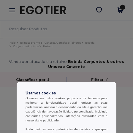
×
App Egotier
Obter app
Melhores preços na app!
Início
Brindes promo
Canecas, Garrafas e Talheres
Bebida
Conjuntos & outros
Unisexo
Venda por atacado e a retalho
Bebida Conjuntos & outros
Unisexo Cinzento
Classificar por
Filtrar
✓
Usamos cookies
Sem resultados.
O nosso site utiliza cookies próprios e de terceiros para
Sem resultados.
melhorar a funcionalidade geral, lembrar as suas
preferências, analisar o desempenho do site e garantir uma
experiência de navegação fluida e personalizada, incluindo
Exibindo Todos Os Produtos.
conteúdos personalizados, interações otimizadas com o
nosso site e publicidade.
Pode gerir as suas preferências de cookies a qualquer