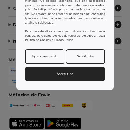
momento. Os cookies essenciais, que são necessários
para o funcionamento do site, não podem ser desativados,
Contate-nos
pois são indispensáveis para o correto funcionamento do
site. No entanto, pode optar por permitir ou bloquear outros
tipos de cookies, como os utilizados para personalização,
análise e publicidade.
Deixe-nos ajudar
Para mais detalhes sobre como utilizamos cookies, como
controlá-los e sobre cookies de terceiros, consulte a nossa
Política de Cookies
e
Privacy Policy
.
Nossa Empresa
Apenas essenciais
Preferências
Métodos de Pagamento
Aceitar tudo
Métodos de Envio