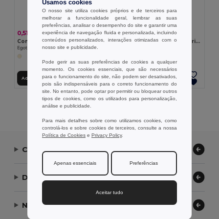
Usamos cookies
O nosso site utiliza cookies próprios e de terceiros para
melhorar a funcionalidade geral, lembrar as suas
preferências, analisar o desempenho do site e garantir uma
0,51 €
1,99 €
experiência de navegação fluida e personalizada, incluindo
conteúdos personalizados, interações otimizadas com o
Conjunto 2 em 1 para escritório, em papel 100% reciclado, com 6 blocos de notas adesivas
Conjunto 2 em 1 para escritório, em papel 100% reciclado com 6 blocos de notas adesivas
nosso site e publicidade.
Egotier 93663
Egotier 93664
Pode gerir as suas preferências de cookies a qualquer
momento. Os cookies essenciais, que são necessários
para o funcionamento do site, não podem ser desativados,
Adicionar ao Carrinho
Adicionar ao Carrinho
pois são indispensáveis para o correto funcionamento do
site. No entanto, pode optar por permitir ou bloquear outros
tipos de cookies, como os utilizados para personalização,
Exibindo Todos Os Produtos.
análise e publicidade.
Para mais detalhes sobre como utilizamos cookies, como
controlá-los e sobre cookies de terceiros, consulte a nossa
Política de Cookies
e
Privacy Policy
.
Contate-nos
Apenas essenciais
Preferências
Deixe-nos ajudar
Aceitar tudo
Nossa Empresa