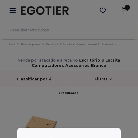
×
App Egotier
Obter app
Melhores preços na app!
Início
Brindes promo
Escritório & Escrita
Computadores
Acessórios
Venda por atacado e a retalho
Escritório & Escrita
Computadores Acessórios Branco
Classificar por
Filtrar
✓
2 resultados.