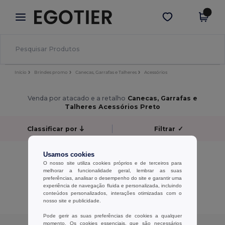
×
App Egotier
Obter app
Melhores preços na app!
Início
Brindes promo
Canecas, Garrafas e Talheres
Acessórios
Venda por atacado e a retalho
Canecas, Garrafas e
Talheres Acessórios Preto
Classificar por
Filtrar
✓
Sem resultados.
Usamos cookies
Sem resultados.
O nosso site utiliza cookies próprios e de terceiros para
melhorar a funcionalidade geral, lembrar as suas
preferências, analisar o desempenho do site e garantir uma
Exibindo Todos Os Produtos.
experiência de navegação fluida e personalizada, incluindo
conteúdos personalizados, interações otimizadas com o
nosso site e publicidade.
Pode gerir as suas preferências de cookies a qualquer
momento. Os cookies essenciais, que são necessários