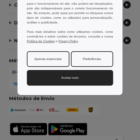
para o funcionamento do site, não podem ser desativados,
Contate-nos
pois são indispensáveis para o correto funcionamento do
site. No entanto, pode optar por permitir ou bloquear outros
tipos de cookies, como os utilizados para personalização,
Deixe-nos ajudar
análise e publicidade.
Para mais detalhes sobre como utilizamos cookies, como
controlá-los e sobre cookies de terceiros, consulte a nossa
Nossa Empresa
Política de Cookies
e
Privacy Policy
.
Apenas essenciais
Preferências
Métodos de Pagamento
Aceitar tudo
Métodos de Envio