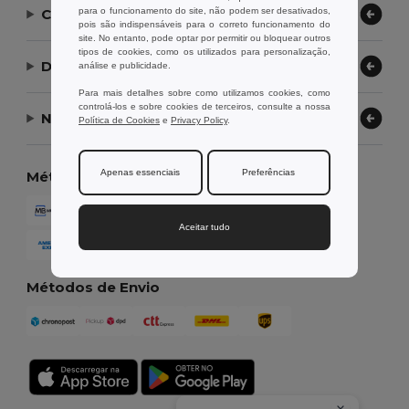
para o funcionamento do site, não podem ser desativados,
Contate-nos
pois são indispensáveis para o correto funcionamento do
site. No entanto, pode optar por permitir ou bloquear outros
tipos de cookies, como os utilizados para personalização,
Deixe-nos ajudar
análise e publicidade.
Para mais detalhes sobre como utilizamos cookies, como
controlá-los e sobre cookies de terceiros, consulte a nossa
Nossa Empresa
Política de Cookies
e
Privacy Policy
.
Apenas essenciais
Preferências
Métodos de Pagamento
Aceitar tudo
Métodos de Envio