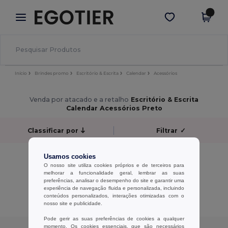
×
App Egotier
Obter app
Melhores preços na app!
Início
Brindes promo
Escritório & Escrita
Calendar
Acessórios
Venda por atacado e a retalho
Escritório & Escrita
Calendar Acessórios Preto
Classificar por
Filtrar
✓
Sem resultados.
Usamos cookies
Sem resultados.
O nosso site utiliza cookies próprios e de terceiros para
melhorar a funcionalidade geral, lembrar as suas
preferências, analisar o desempenho do site e garantir uma
Exibindo Todos Os Produtos.
experiência de navegação fluida e personalizada, incluindo
conteúdos personalizados, interações otimizadas com o
nosso site e publicidade.
Pode gerir as suas preferências de cookies a qualquer
momento. Os cookies essenciais, que são necessários