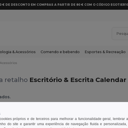
10 € DE DESCONTO EM COMPRAS A PARTIR DE 80 € COM O CÓDIGO EGOTIER1
ologia & Acessórios
Comendo e bebendo
Esportes & Recreação
Acessórios
a retalho
Escritório & Escrita Calendar
ados.
Acessórios
Cinzento
s
 cookies próprios e de terceiros para melhorar a funcionalidade geral, lembrar 
ho do site e garantir uma experiência de navegação fluida e personalizada,