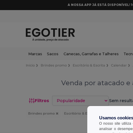
A NOSSA APP JÁ ESTÁ DISPONÍVEL! 
Marcas
Sacos
Canecas, Garrafas e Talheres
Tecn
Início
Brindes promo
Escritório & Escrita
Calendar
Venda por atacado e 
Classificar por
Filtros
Sem result
Brindes promo
Escritório & Escrita
Calendar
Usamos cookie
O nosso site utiliza
analisar o desempen