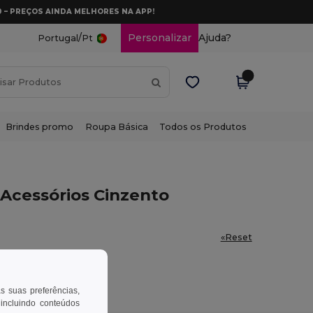
0 – PREÇOS AINDA MELHORES NA APP!
/
Personalizar
Ajuda?
Portugal
Pt
Brindes promo
Roupa Básica
Todos os Produtos
 Acessórios Cinzento
«Reset
as suas preferências,
 incluindo conteúdos