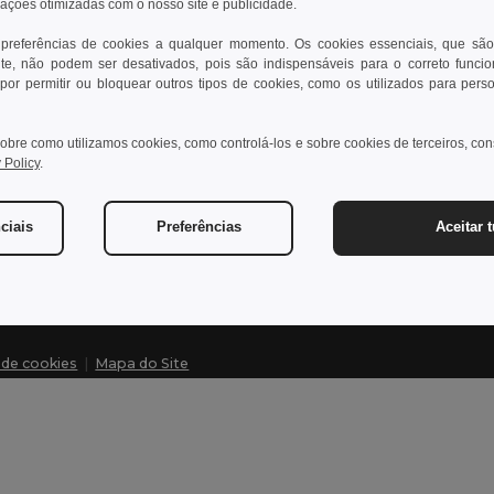
rações otimizadas com o nosso site e publicidade.
 preferências de cookies a qualquer momento. Os cookies essenciais, que são
te, não podem ser desativados, pois são indispensáveis para o correto funci
Contate-nos
Dei
por permitir ou bloquear outros tipos de cookies, como os utilizados para pers
Cliente
Cen
obre como utilizamos cookies, como controlá-los e sobre cookies de terceiros, co
cliente@egotier.pt
Pre
 Policy
.
Dev
Vendas
vendas@egotier.pt
Glo
ciais
Preferências
Aceitar 
Mét
a de cookies
|
Mapa do Site