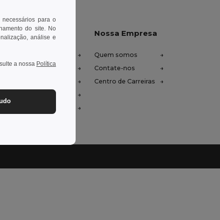
 necessários para o
onamento do site. No
xe-nos ajudar
Nossa Empresa
onalização, análise e
tro de Ajuda (FAQ)
Quem somos
nsulte a nossa
Política
ços de Atacado
Contate-nos
oluções e Reembolsos
Centro de Carreiras
ssário
tudo
odos de Envio