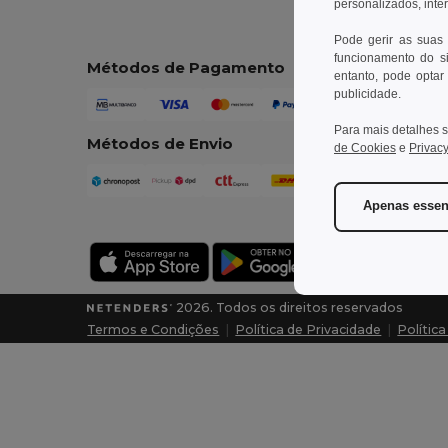
personalizados, inte
Pode gerir as suas
funcionamento do si
Métodos de Pagamento
entanto, pode optar 
publicidade.
Para mais detalhes s
Métodos de Envio
de Cookies
e
Privacy
Apenas essen
2026. Todos os direitos reservados
Termos e Condições
|
Política de Privacidade
|
Polític