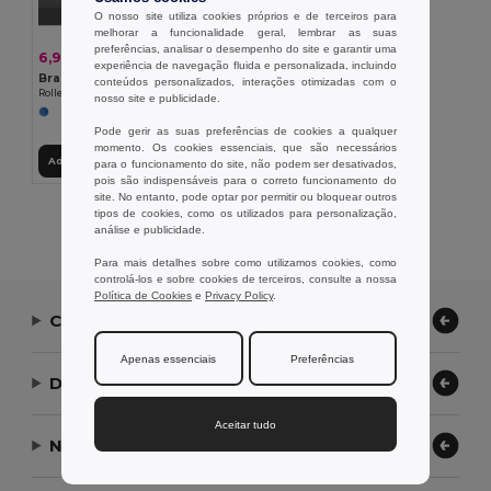
O nosso site utiliza cookies próprios e de terceiros para
melhorar a funcionalidade geral, lembrar as suas
preferências, analisar o desempenho do site e garantir uma
6,99 €
-33%
10,45 €
experiência de navegação fluida e personalizada, incluindo
Branve 81208
conteúdos personalizados, interações otimizadas com o
Roller em metal e clipe em aço inoxidável
nosso site e publicidade.
Pode gerir as suas preferências de cookies a qualquer
momento. Os cookies essenciais, que são necessários
Adicionar ao Carrinho
para o funcionamento do site, não podem ser desativados,
pois são indispensáveis para o correto funcionamento do
site. No entanto, pode optar por permitir ou bloquear outros
tipos de cookies, como os utilizados para personalização,
Exibindo Todos Os Produtos.
análise e publicidade.
Para mais detalhes sobre como utilizamos cookies, como
controlá-los e sobre cookies de terceiros, consulte a nossa
Política de Cookies
e
Privacy Policy
.
Contate-nos
Apenas essenciais
Preferências
Deixe-nos ajudar
Aceitar tudo
Nossa Empresa