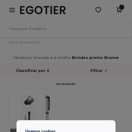
×
App Egotier
Obter app
Melhores preços na app!
Início
Brindes promo
Venda por atacado e a retalho
Brindes promo Branve
Classificar por
Filtrar
✓
Um resultado.
Usamos cookies