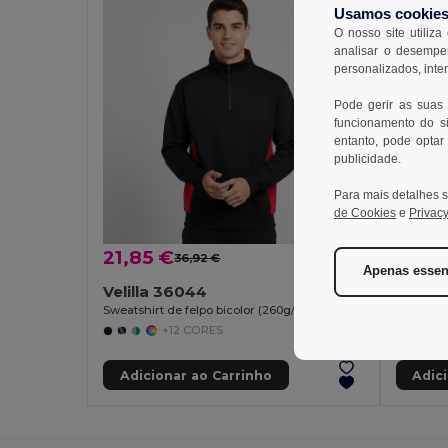
Usamos cookie
O nosso site utiliza
analisar o desempen
personalizados, inte
Pode gerir as suas
funcionamento do si
entanto, pode optar 
publicidade.
Para mais detalhes s
de Cookies
e
Privacy
21,85 €
26,19
36,92 €
-41%
Apenas essen
Velilla 36044
Velilla
Sweatshirt de felpo bicolor (260g/m²), em poliéster (65%) e algodão (35%)
+12 CORES
Adicionar ao Carrinho
Adic