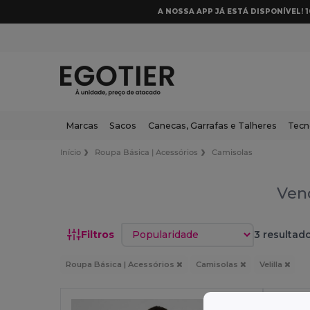
A NOSSA APP JÁ ESTÁ DISPONÍVEL! 
Marcas
Sacos
Canecas, Garrafas e Talheres
Tecn
Início
Roupa Básica | Acessórios
Camisolas
Vend
Classificar por
Filtros
3 resultado
Roupa Básica | Acessórios
Camisolas
Velilla