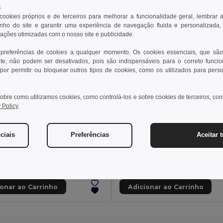
s
 cookies próprios e de terceiros para melhorar a funcionalidade geral, lembrar 
ho do site e garantir uma experiência de navegação fluida e personalizada,
rações otimizadas com o nosso site e publicidade.
 preferências de cookies a qualquer momento. Os cookies essenciais, que são
te, não podem ser desativados, pois são indispensáveis para o correto funci
por permitir ou bloquear outros tipos de cookies, como os utilizados para pers
obre como utilizamos cookies, como controlá-los e sobre cookies de terceiros, co
 Policy
.
 €
26,19 €
41,27 €
-37%
42,27 €
ciais
Preferências
Aceitar 
 36101
Velilla 36149
Sweatshirt bicolor (300g/m²) em felpa de poliéster (100%)
+1 CORES
+1 CORES
ionar ao Carrinho
Adicionar ao Carrinho