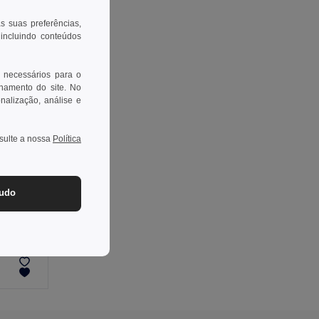
as suas preferências,
 incluindo conteúdos
 necessários para o
onamento do site. No
onalização, análise e
nsulte a nossa
Política
-38%
tudo
Sweatshirt bicolor (300g/m²) em felpa de poliéster (100%)