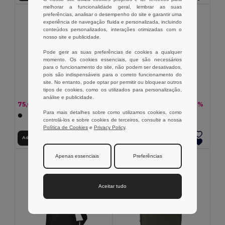
melhorar a funcionalidade geral, lembrar as suas
preferências, analisar o desempenho do site e garantir uma
experiência de navegação fluida e personalizada, incluindo
conteúdos personalizados, interações otimizadas com o
nosso site e publicidade.
Pode gerir as suas preferências de cookies a qualquer
momento. Os cookies essenciais, que são necessários
para o funcionamento do site, não podem ser desativados,
pois são indispensáveis para o correto funcionamento do
site. No entanto, pode optar por permitir ou bloquear outros
tipos de cookies, como os utilizados para personalização,
análise e publicidade.
75,69 €
50,42 €
-27%
-27%
104,12 €
69,35 €
Para mais detalhes sobre como utilizamos cookies, como
controlá-los e sobre cookies de terceiros, consulte a nossa
Política de Cookies
e
Privacy Policy
.
Adicionar ao Carrinho
Adicionar ao Carrinho
Apenas essenciais
Preferências
Aceitar tudo