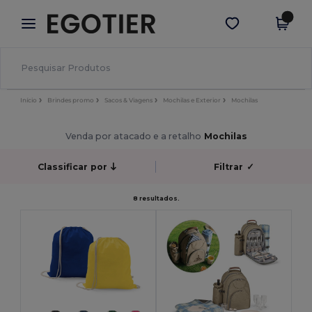
×
App Egotier
Obter app
Melhores preços na app!
Início
Brindes promo
Sacos & Viagens
Mochilas e Exterior
Mochilas
Venda por atacado e a retalho
Mochilas
Classificar por
Filtrar
✓
8 resultados.