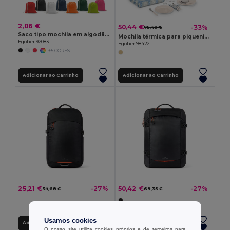
2,06 €
50,44 €
-33%
75,40 €
Saco tipo mochila em algodão reciclado (70%) e poliéster (30% rPET) (150 g/m²)
Mochila térmica para piquenique em poliéster reciclado 600D de alta densidade
Egotier 92083
Egotier 98422
+5 CORES
Adicionar ao Carrinho
Adicionar ao Carrinho
25,21 €
50,42 €
-27%
-27%
34,68 €
69,35 €
Usamos cookies
Adicionar ao Carrinho
Adicionar ao Carrinho
O nosso site utiliza cookies próprios e de terceiros para