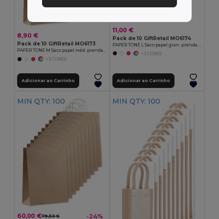
11,00 €
8,90 €
Pack de 10 GiftRetail MO6174
Pack de 10 GiftRetail MO6173
PAPER TONE L Saco papel gran. prenda 90g/m²
PAPER TONE M Saco papel méd. prenda 90g/m²
+3 CORES
+3 CORES
Adicionar ao Carrinho
Adicionar ao Carrinho
MIN QTY: 100
MIN QTY: 100
60,00 €
-24%
79,50 €