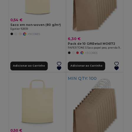
0,54 €
Saco em non-woven (80 g/m²)
Egotier 92839
+9 CORES
6,30 €
Pack de 10 GiftRetail MO6172
PAPER TONE S Saco papel peq. prenda 90g/m²
+3 CORES
Adicionar ao Carrinho
Adicionar ao Carrinho
MIN QTY: 100
0,50 €