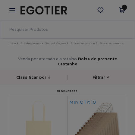
×
App Egotier
Obter app
Melhores preços na app!
Início
Brindes promo
Sacos & Viagens
Bolsas de compras
Bolsa de presente
Venda por atacado e a retalho
Bolsa de presente
Castanho
Classificar por
Filtrar
✓
10 resultados.
MIN QTY: 10