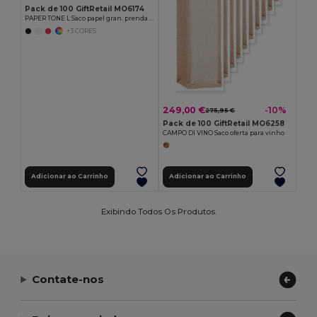
Pack de 100 GiftRetail MO6174
PAPER TONE L Saco papel gran. prenda 90g/m²
+3 CORES
249,00 €
-10%
275,95 €
Pack de 100 GiftRetail MO6258
CAMPO DI VINO Saco oferta para vinho
Adicionar ao Carrinho
Adicionar ao Carrinho
Exibindo Todos Os Produtos.
Contate-nos