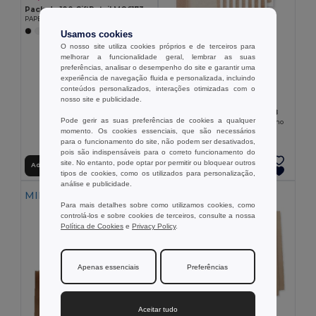
Pack de 100 GiftRetail MO6173
PAPER TONE M Saco papel méd. prenda 90g/m²
+3 CORES
Usamos cookies
O nosso site utiliza cookies próprios e de terceiros para
melhorar a funcionalidade geral, lembrar as suas
preferências, analisar o desempenho do site e garantir uma
experiência de navegação fluida e personalizada, incluindo
conteúdos personalizados, interações otimizadas com o
30,20 €
nosso site e publicidade.
Pack de 10 GiftRetail MO6258
Pode gerir as suas preferências de cookies a qualquer
CAMPO DI VINO Saco oferta para vinho
momento. Os cookies essenciais, que são necessários
para o funcionamento do site, não podem ser desativados,
pois são indispensáveis para o correto funcionamento do
site. No entanto, pode optar por permitir ou bloquear outros
Adicionar ao Carrinho
Adicionar ao Carrinho
tipos de cookies, como os utilizados para personalização,
análise e publicidade.
MIN QTY: 10
MIN QTY: 10
Para mais detalhes sobre como utilizamos cookies, como
controlá-los e sobre cookies de terceiros, consulte a nossa
Política de Cookies
e
Privacy Policy
.
Apenas essenciais
Preferências
Aceitar tudo