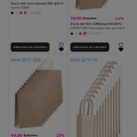
Saco em non-woven (80 g/m²)
Egotier 92895
+3 CORES
35,00 €
-24%
45,69 €
Pack de 100 GiftRetail MO6172
PAPER TONE S Saco papel peq. prenda 90g/m²
+3 CORES
Adicionar ao Carrinho
Adicionar ao Carrinho
MIN QTY: 100
MIN QTY: 10
49,00 €
-25%
65,79 €