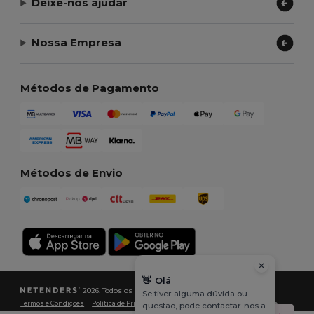
Deixe-nos ajudar
Nossa Empresa
Métodos de Pagamento
Métodos de Envio
👋
Olá
2026. Todos os direitos reservados
Se tiver alguma dúvida ou
Termos e Condições
|
Política de Privacidade
|
Política de cookies
|
Mapa do Site
questão, pode contactar-nos a