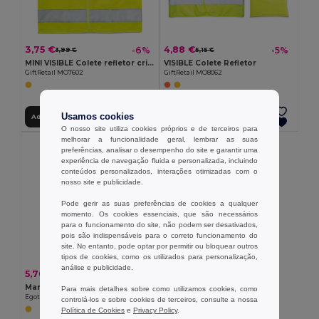
3,75 €
4,88 €
-6%
-5%
3,99 €
5,15 €
MINI VISIBLE Colete refletor crianças
VISIBLE Colete Refletor
GiftRetail MO7602
GiftRetail MO8062
Usamos cookies
Adicionar ao Carrinho
Adicionar ao Carrinho
O nosso site utiliza cookies próprios e de terceiros para
melhorar a funcionalidade geral, lembrar as suas
preferências, analisar o desempenho do site e garantir uma
experiência de navegação fluida e personalizada, incluindo
conteúdos personalizados, interações otimizadas com o
nosso site e publicidade.
Pode gerir as suas preferências de cookies a qualquer
momento. Os cookies essenciais, que são necessários
para o funcionamento do site, não podem ser desativados,
pois são indispensáveis para o correto funcionamento do
site. No entanto, pode optar por permitir ou bloquear outros
tipos de cookies, como os utilizados para personalização,
análise e publicidade.
5,70 €
-9%
6,24 €
Martelo de emergência
Para mais detalhes sobre como utilizamos cookies, como
Egotier 94759
controlá-los e sobre cookies de terceiros, consulte a nossa
Política de Cookies
e
Privacy Policy
.