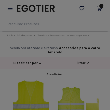
×
App Egotier
Obter app
Melhores preços na app!
Início
Brindes promo
Chaveiros e Ferramentas
Acessórios para o carro
Venda por atacado e a retalho
Acessórios para o carro
Amarelo
Classificar por
Filtrar
✓
3 resultados.