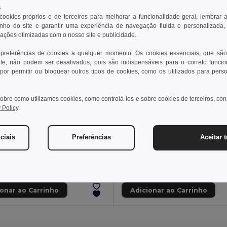
s
 cookies próprios e de terceiros para melhorar a funcionalidade geral, lembrar 
ho do site e garantir uma experiência de navegação fluida e personalizada,
rações otimizadas com o nosso site e publicidade.
 preferências de cookies a qualquer momento. Os cookies essenciais, que são
te, não podem ser desativados, pois são indispensáveis para o correto funci
por permitir ou bloquear outros tipos de cookies, como os utilizados para pers
obre como utilizamos cookies, como controlá-los e sobre cookies de terceiros, co
 Policy
.
 €
7,44 €
ciais
Preferências
Aceitar 
YUMA Óculos de sol desportivos
il MO2545
GiftRetail MO2405
+2 CORES
ionar ao Carrinho
Adicionar ao Carrinho