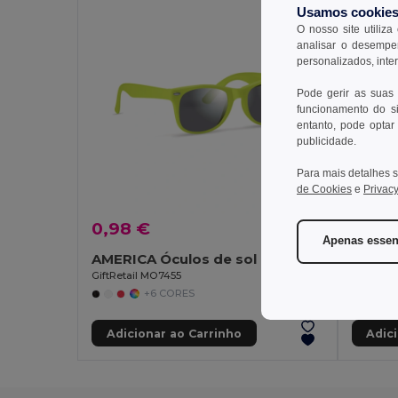
Usamos cookie
O nosso site utiliza
analisar o desempen
personalizados, inte
Pode gerir as suas
funcionamento do si
entanto, pode optar 
publicidade.
Para mais detalhes s
de Cookies
e
Privacy
0,98 €
3,34
Apenas essen
AMERICA Óculos de sol com proteção UV
GiftRetail MO7455
GiftReta
+6 CORES
Adicionar ao Carrinho
Adic