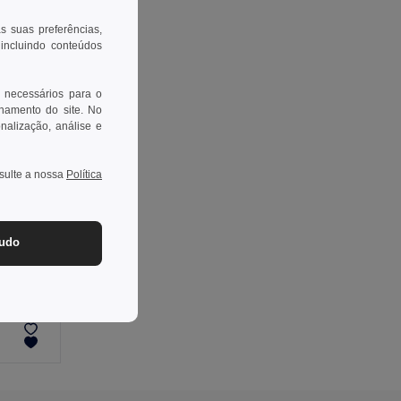
as suas preferências,
 incluindo conteúdos
 necessários para o
onamento do site. No
onalização, análise e
nsulte a nossa
Política
tudo
ALLVISIBLE+ Cinto refletor 360 ajustável