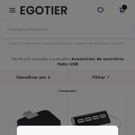
×
App Egotier
Obter app
Melhores preços na app!
Início
Brindes promo
Escritório & Escrita
Acessórios de escritório
Hubs USB
Venda por atacado e a retalho
Acessórios de escritório
Hubs USB
Classificar por
Filtrar
✓
2 resultados.