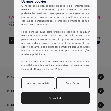
Usamos cookies
O nosso site utiliza cookies próprios e de terceiros para
melhorar a funcionalidade geral, lembrar as suas
preferências, analisar o desempenho do site e garantir uma
2,07 €
5,58 €
experiência de navegação fluida e personalizada, incluindo
-49%
-16%
4,07 €
6,63 €
conteúdos personalizados, interações otimizadas com o
SQUARE Hub de 4 portas Usb
ALUHUB 4 Portas Usb Hub
nosso site e publicidade.
GiftRetail MO8930
GiftRetail MO8853
Pode gerir as suas preferências de cookies a qualquer
momento. Os cookies essenciais, que são necessários
para o funcionamento do site, não podem ser desativados,
Adicionar ao Carrinho
Adicionar ao Carrinho
pois são indispensáveis para o correto funcionamento do
site. No entanto, pode optar por permitir ou bloquear outros
tipos de cookies, como os utilizados para personalização,
Exibindo Todos Os Produtos.
análise e publicidade.
Para mais detalhes sobre como utilizamos cookies, como
controlá-los e sobre cookies de terceiros, consulte a nossa
Política de Cookies
e
Privacy Policy
.
Contate-nos
Apenas essenciais
Preferências
Deixe-nos ajudar
Aceitar tudo
Nossa Empresa