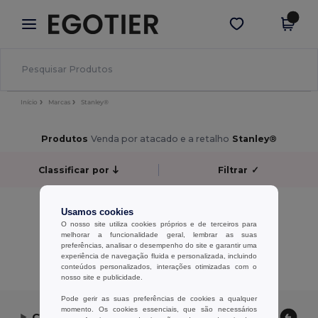
×
App Egotier
Obter app
Melhores preços na app!
Início
Marcas
Stanley®
Produtos
Venda por atacado e a retalho
Stanley®
Classificar por
Filtrar
✓
Sem resultados.
Usamos cookies
Sem resultados.
O nosso site utiliza cookies próprios e de terceiros para
melhorar a funcionalidade geral, lembrar as suas
preferências, analisar o desempenho do site e garantir uma
Exibindo Todos Os Produtos.
experiência de navegação fluida e personalizada, incluindo
conteúdos personalizados, interações otimizadas com o
nosso site e publicidade.
Pode gerir as suas preferências de cookies a qualquer
momento. Os cookies essenciais, que são necessários
Contate-nos