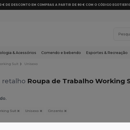
10 € DE DESCONTO EM COMPRAS A PARTIR DE 80 € COM O CÓDIGO EGOTIER1
ologia & Acessórios
Comendo e bebendo
Esportes & Recreação
orking Suit
Unisexo
 retalho
Roupa de Trabalho Working S
do.
king Suit
Unisexo
Cinzento