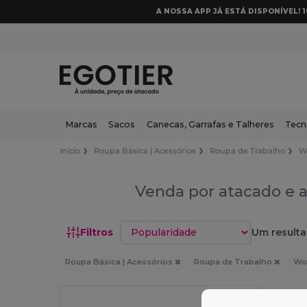
A NOSSA APP JÁ ESTÁ DISPONÍVEL! 
Marcas
Sacos
Canecas, Garrafas e Talheres
Tecn
Início
Roupa Básica | Acessórios
Roupa de Trabalho
W
Venda por atacado e a
Classificar por
Filtros
Um resulta
Roupa Básica | Acessórios
Roupa de Trabalho
Wor