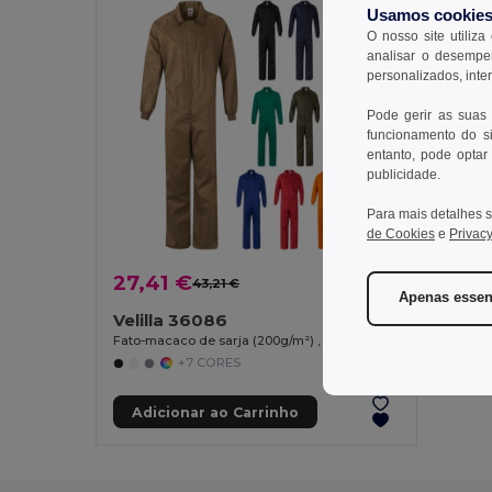
Usamos cookie
O nosso site utiliza
analisar o desempen
personalizados, inte
Pode gerir as suas
funcionamento do si
entanto, pode optar 
publicidade.
Para mais detalhes s
de Cookies
e
Privacy
27,41 €
43,21 €
-37%
Apenas essen
Velilla 36086
Fato-macaco de sarja (200g/m²) , em algodão (35%) e poliéster (65%)
+7 CORES
Adicionar ao Carrinho