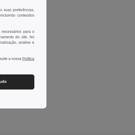
as suas preferências,
 incluindo conteúdos
 necessários para o
onamento do site. No
onalização, análise e
nsulte a nossa
Política
tudo