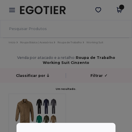
×
App Egotier
Obter app
Melhores preços na app!
Início
Roupa Básica | Acessórios
Roupa de Trabalho
Working Suit
Venda por atacado e a retalho
Roupa de Trabalho
Working Suit Cinzento
Classificar por
Filtrar
✓
Um resultado.