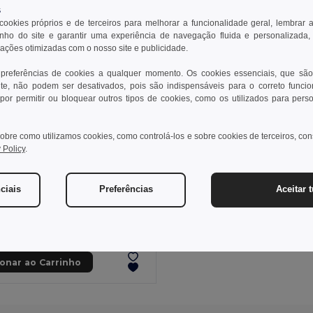
s
 cookies próprios e de terceiros para melhorar a funcionalidade geral, lembrar 
ho do site e garantir uma experiência de navegação fluida e personalizada,
rações otimizadas com o nosso site e publicidade.
 preferências de cookies a qualquer momento. Os cookies essenciais, que são
te, não podem ser desativados, pois são indispensáveis para o correto funci
por permitir ou bloquear outros tipos de cookies, como os utilizados para pers
obre como utilizamos cookies, como controlá-los e sobre cookies de terceiros, co
 Policy
.
 €
28,85 €
-38%
ciais
Preferências
Aceitar 
a 36129
Bata de sarja (180g/m²), em algodão (20%) e poliéster (80%)
ionar ao Carrinho