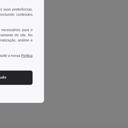
as suas preferências,
 incluindo conteúdos
 necessários para o
onamento do site. No
onalização, análise e
nsulte a nossa
Política
tudo