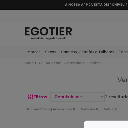
A NOSSA APP JÁ ESTÁ DISPONÍVEL! 
Marcas
Sacos
Canecas, Garrafas e Talheres
Tecn
Início
Roupa Básica | Acessórios
Camisas
Ven
Classificar por
Filtros
2 resultado
Roupa Básica | Acessórios
Camisas
Velilla