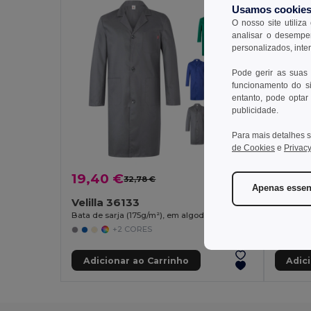
Usamos cookie
O nosso site utiliza
analisar o desempen
personalizados, inte
Pode gerir as suas
funcionamento do si
entanto, pode optar 
publicidade.
Para mais detalhes s
de Cookies
e
Privacy
19,40 €
17,87
32,78 €
-41%
Apenas essen
Velilla 36133
Velill
Bata de sarja (175g/m²), em algodão (35%) e poliéster (65%)
+2 CORES
Adicionar ao Carrinho
Adic