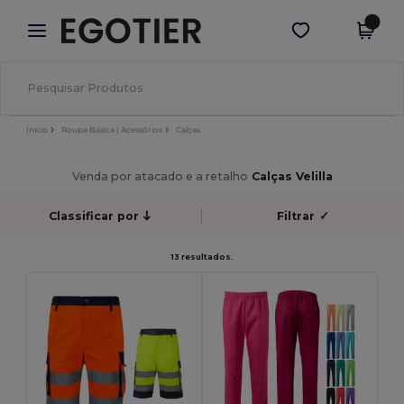
×
App Egotier
Obter app
Melhores preços na app!
Início
Roupa Básica | Acessórios
Calças
Venda por atacado e a retalho
Calças Velilla
Classificar por
Filtrar
✓
13 resultados.