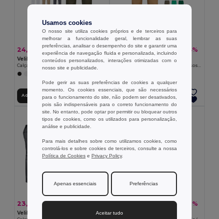
Usamos cookies
O nosso site utiliza cookies próprios e de terceiros para
melhorar a funcionalidade geral, lembrar as suas
preferências, analisar o desempenho do site e garantir uma
24,44 €
15,91 €
-43%
-34%
43,17 €
24,09 €
experiência de navegação fluida e personalizada, incluindo
Velilla 36003
Velilla 36116
conteúdos personalizados, interações otimizadas com o
Calças stretch multibolsos (240g/m²) em algodão (46%), EME (38%) e poliéster (16%)
Calças em sarja (200g/m²) multibolsos,em algodão (35%) e poliéster (65%)
nosso site e publicidade.
+7 CORES
+9 CORES
Pode gerir as suas preferências de cookies a qualquer
momento. Os cookies essenciais, que são necessários
Adicionar ao Carrinho
Adicionar ao Carrinho
para o funcionamento do site, não podem ser desativados,
pois são indispensáveis para o correto funcionamento do
site. No entanto, pode optar por permitir ou bloquear outros
tipos de cookies, como os utilizados para personalização,
análise e publicidade.
Para mais detalhes sobre como utilizamos cookies, como
controlá-los e sobre cookies de terceiros, consulte a nossa
Política de Cookies
e
Privacy Policy
.
Apenas essenciais
Preferências
23,05 €
14,16 €
-38%
-31%
37,23 €
20,61 €
Velilla 36029
Velilla 36114
Aceitar tudo