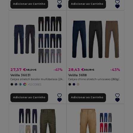
Adicionar ao Carrinho
Adicionar ao Carrinho
27,37 €
28,43 €
-41%
-43%
46,24 €
50,19 €
Velilla 36031
Velilla 36118
Calças stretch bicolor multibolsos (240g/m²), em algodão (46%), EME (38%) e poliéster (16%)
Calças chino stretch unissexo (260g/m²), em algodão (98%) e elastano (2%)
+12 CORES
Adicionar ao Carrinho
Adicionar ao Carrinho