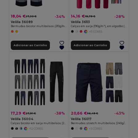
18,04 €
14,16 €
-34%
-28%
27,30 €
19,79 €
Velilla 36089
Velilla 36113
Bermudas bicolor multibolsos (210g/m²), em algodão (20%) e poliéster (80%)
Calças em sarja (190g/m²), em algodão (35%) e poliéster (65%)
+11 CORES
Adicionar ao Carrinho
Adicionar ao Carrinho
17,29 €
20,66 €
-38%
-43%
27,91 €
36,49 €
Velilla 36004
Velilla 36017
Calças bicolor em sarja multibolsos (200g/m²), em algodão (35%) e poliéster (65%)
Bermudas stretch multibolsos (240g/m²), em algodão (46%), EME (38%) e poliéster (16%)
+12 CORES
+3 CORES