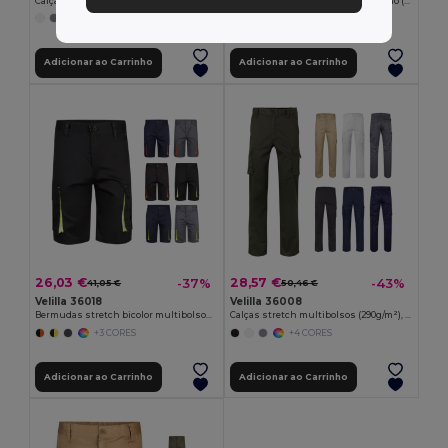
Calças bicolor em sarja multibolsos (240 g/m²), em algodão (35%) e poliéster (65%)
Calças em sarja (190g/m²), em algodão (35%) e poliéster (65%)
+1 CORES
Adicionar ao Carrinho
Adicionar ao Carrinho
26,03 €
28,57 €
-37%
-43%
41,05 €
50,46 €
Velilla 36018
Velilla 36008
Bermudas stretch bicolor multibolsos (240g/m²), em algodão (46%), EME (38%) e poliéster (16%)
Calças stretch multibolsos (290g/m²), em algodão (46%), EME (38%) e poliéster (16%)
+3 CORES
+4 CORES
Adicionar ao Carrinho
Adicionar ao Carrinho