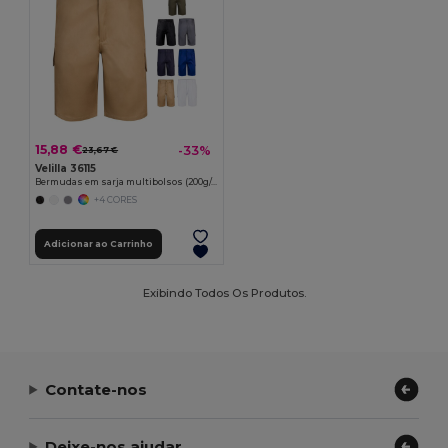
15,88 €
-33%
23,67 €
Velilla 36115
Bermudas em sarja multibolsos (200g/m²), em algodão (35%) e poliéster (65%)
+4 CORES
Adicionar ao Carrinho
Exibindo Todos Os Produtos.
Contate-nos
Deixe-nos ajudar