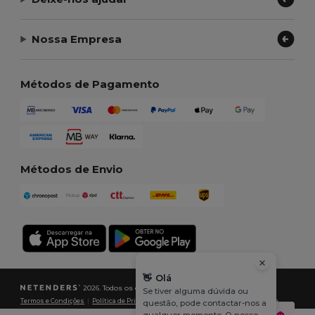
Nossa Empresa
Métodos de Pagamento
Métodos de Envio
👋
Olá
2026. Todos os direitos reservados
Se tiver alguma dúvida ou
Termos e Condições
|
Política de Privacidade
|
Política de cookies
|
Mapa do Site
questão, pode contactar-nos a