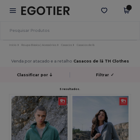
×
App Egotier
Obter app
Melhores preços na app!
Início
Roupa Básica | Acessórios
Casacos
Casacos de lã
Venda por atacado e a retalho
Casacos de lã TH Clothes
Classificar por
Filtrar
✓
5 resultados.