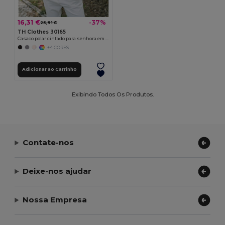
16,31 €
-37%
25,91 €
TH Clothes 30165
Casaco polar cintado para senhora em poliéster
+4 CORES
Adicionar ao Carrinho
Exibindo Todos Os Produtos.
Contate-nos
Deixe-nos ajudar
Nossa Empresa