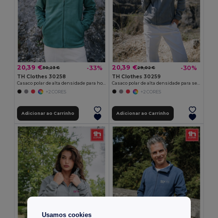
20,39 €
20,39 €
-33%
-30%
30,23 €
29,02 €
TH Clothes 30258
TH Clothes 30259
Casaco polar de alta densidade para homem em poliéster
Casaco polar de alta densidade para senhora em poliéster
+2 CORES
+2 CORES
Adicionar ao Carrinho
Adicionar ao Carrinho
Usamos cookies