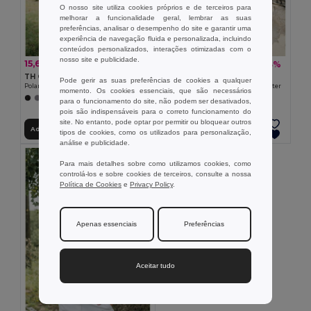
O nosso site utiliza cookies próprios e de terceiros para
melhorar a funcionalidade geral, lembrar as suas
preferências, analisar o desempenho do site e garantir uma
experiência de navegação fluida e personalizada, incluindo
conteúdos personalizados, interações otimizadas com o
nosso site e publicidade.
15,69 €
16,31 €
-40%
-33%
26,04 €
24,18 €
TH Clothes 30166
TH Clothes 30164
Pode gerir as suas preferências de cookies a qualquer
Polar unissexo
Casaco polar para homem em poliéster
momento. Os cookies essenciais, que são necessários
+2 CORES
+3 CORES
para o funcionamento do site, não podem ser desativados,
pois são indispensáveis para o correto funcionamento do
site. No entanto, pode optar por permitir ou bloquear outros
Adicionar ao Carrinho
Adicionar ao Carrinho
tipos de cookies, como os utilizados para personalização,
análise e publicidade.
Para mais detalhes sobre como utilizamos cookies, como
controlá-los e sobre cookies de terceiros, consulte a nossa
Política de Cookies
e
Privacy Policy
.
Apenas essenciais
Preferências
Aceitar tudo