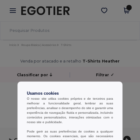
×
App Egotier
Obter app
Melhores preços na app!
Início
Roupa Básica | Acessórios
T-Shirts
Venda por atacado e a retalho
T-Shirts Heather
Classificar por
Filtrar
✓
Sem resultados.
Usamos cookies
Sem resultados.
O nosso site utiliza cookies próprios e de terceiros para
melhorar a funcionalidade geral, lembrar as suas
preferências, analisar o desempenho do site e garantir uma
Exibindo Todos Os Produtos.
experiência de navegação fluida e personalizada, incluindo
conteúdos personalizados, interações otimizadas com o
nosso site e publicidade.
Pode gerir as suas preferências de cookies a qualquer
momento. Os cookies essenciais, que são necessários
Contate-nos