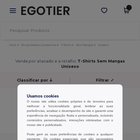
×
App Egotier
Obter app
Melhores preços na app!
Início
Roupa Básica | Acessórios
T-Shirts
Sem Mangas
Unisexo
Venda por atacado e a retalho
T-Shirts Sem Mangas
Unisexo
Classificar por
Filtrar
✓
Sem resultados.
Usamos cookies
Sem resultados.
O nosso site utiliza cookies próprios e de terceiros para
melhorar a funcionalidade geral, lembrar as suas
preferências, analisar o desempenho do site e garantir uma
Exibindo Todos Os Produtos.
experiência de navegação fluida e personalizada, incluindo
conteúdos personalizados, interações otimizadas com o
nosso site e publicidade.
Pode gerir as suas preferências de cookies a qualquer
momento. Os cookies essenciais, que são necessários