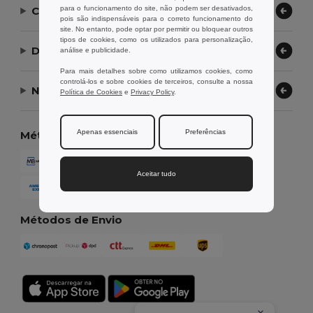
para o funcionamento do site, não podem ser desativados,
Contate-nos
pois são indispensáveis para o correto funcionamento do
site. No entanto, pode optar por permitir ou bloquear outros
tipos de cookies, como os utilizados para personalização,
Deixe-nos ajudar
análise e publicidade.
Para mais detalhes sobre como utilizamos cookies, como
controlá-los e sobre cookies de terceiros, consulte a nossa
Nossa Empresa
Política de Cookies
e
Privacy Policy
.
Apenas essenciais
Preferências
Métodos de Pagamento
Aceitar tudo
Métodos de Envio