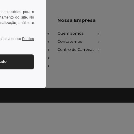
 necessários para o
onamento do site. No
xe-nos ajudar
Nossa Empresa
onalização, análise e
tro de Ajuda (FAQ)
Quem somos
nsulte a nossa
Política
ços de Atacado
Contate-nos
oluções e Reembolsos
Centro de Carreiras
ssário
tudo
odos de Envio