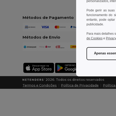
personalizados, inte
Pode gerir as suas
funcionamento do si
Métodos de Pagamento
entanto, pode optar 
publicidade.
Para mais detalhes s
Métodos de Envio
de Cookies
e
Privacy
Apenas essen
2026. Todos os direitos reservados
Termos e Condições
|
Política de Privacidade
|
Polític