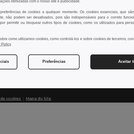
rações otimizadas com o nosso site e publicidade.
 preferências de cookies a qualquer momento. Os cookies essenciais, que são
te, não podem ser desativados, pois são indispensáveis para o correto funci
Contate-nos
Dei
por permitir ou bloquear outros tipos de cookies, como os utilizados para pers
Cliente
Cen
obre como utilizamos cookies, como controlá-los e sobre cookies de terceiros, co
cliente@egotier.pt
Pre
 Policy
.
Dev
Vendas
vendas@egotier.pt
Glo
ciais
Preferências
Aceitar 
Mét
a de cookies
|
Mapa do Site