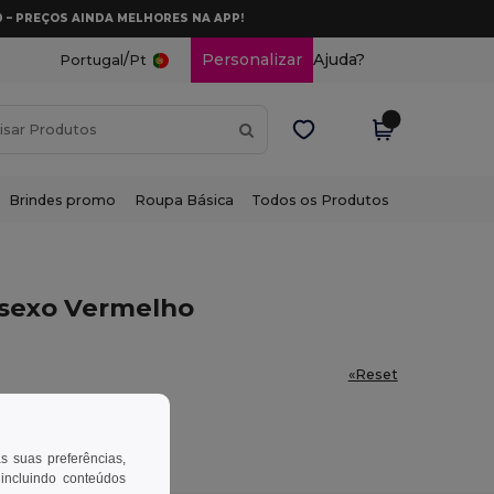
0 – PREÇOS AINDA MELHORES NA APP!
/
Personalizar
Ajuda?
Portugal
Pt
Brindes promo
Roupa Básica
Todos os Produtos
isexo Vermelho
«Reset
as suas preferências,
 incluindo conteúdos