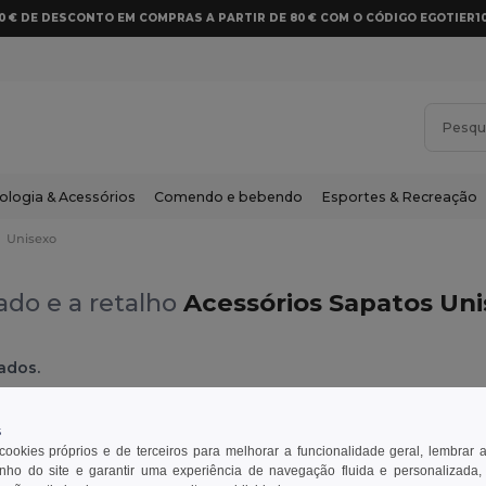
10 € DE DESCONTO EM COMPRAS A PARTIR DE 80 € COM O CÓDIGO EGOTIER1
ologia & Acessórios
Comendo e bebendo
Esportes & Recreação
Unisexo
do e a retalho
Acessórios Sapatos Un
ados.
Unisexo
Vermelho
s
 cookies próprios e de terceiros para melhorar a funcionalidade geral, lembrar 
ho do site e garantir uma experiência de navegação fluida e personalizada,