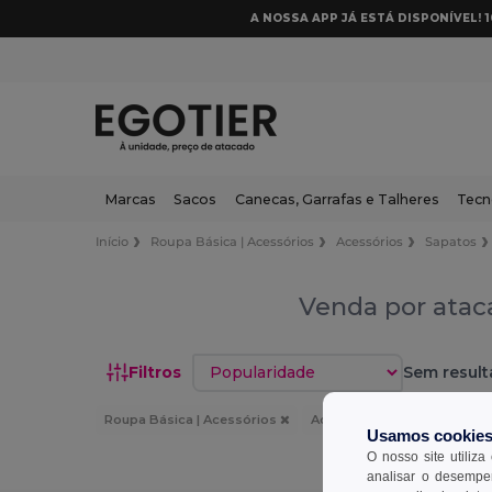
A NOSSA APP JÁ ESTÁ DISPONÍVEL! 
Marcas
Sacos
Canecas, Garrafas e Talheres
Tecn
Início
Roupa Básica | Acessórios
Acessórios
Sapatos
Venda por ataca
Classificar por
Filtros
Sem result
Roupa Básica | Acessórios
Acessórios
Sapatos
Usamos cookie
O nosso site utiliza
analisar o desempen