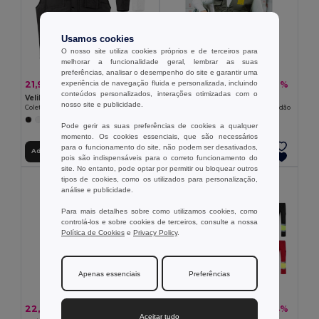
Usamos cookies
O nosso site utiliza cookies próprios e de terceiros para
melhorar a funcionalidade geral, lembrar as suas
preferências, analisar o desempenho do site e garantir uma
21,90 €
22,60 €
experiência de navegação fluida e personalizada, incluindo
-34%
-37%
33,16 €
35,90 €
conteúdos personalizados, interações otimizadas com o
Velilla 36047
TH Clothes 30270
nosso site e publicidade.
Colete acolchoado multibolsos (220g/m²), em poliéster (100%)
Colete (200 g/m²) em poliéster e algodão
+4 CORES
+1 CORES
Pode gerir as suas preferências de cookies a qualquer
momento. Os cookies essenciais, que são necessários
para o funcionamento do site, não podem ser desativados,
Adicionar ao Carrinho
Adicionar ao Carrinho
pois são indispensáveis para o correto funcionamento do
site. No entanto, pode optar por permitir ou bloquear outros
tipos de cookies, como os utilizados para personalização,
análise e publicidade.
Para mais detalhes sobre como utilizamos cookies, como
controlá-los e sobre cookies de terceiros, consulte a nossa
Política de Cookies
e
Privacy Policy
.
Apenas essenciais
Preferências
22,52 €
28,04 €
-38%
-34%
36,37 €
42,44 €
Aceitar tudo