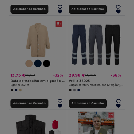
Adicionar ao Carrinho
Adicionar ao Carrinho
13,73 €
29,98 €
-32%
-38%
20,14 €
48,40 €
Bata de trabalho em algodão e poliéster
Velilla 36025
Egotier 30249
Calças stretch multibolsos (240g/m²), em algodão (46%), EME (38%) e poliéster (16%)
Adicionar ao Carrinho
Adicionar ao Carrinho