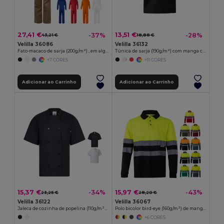
27,41 €
13,51 €
-37%
-28%
43,21 €
18,88 €
Velilla 36086
Velilla 36132
Fato-macaco de sarja (200g/m²) , em algodão (35%) e poliéster (65%)
Túnica de sarja (190g/m²) com manga curta, em poliéster (65%) e algodão (35%)
+7 CORES
+11 CORES
Adicionar ao Carrinho
Adicionar ao Carrinho
15,37 €
15,97 €
-34%
-43%
23,25 €
28,20 €
Velilla 36122
Velilla 36067
Jaleca de cozinha de popelina (110g/m²) de manga curta, em algodão (35%) e poliéster (65%)
Polo bicolor bird-eye (160g/m²) de manga comprida, em poliéster (100%)
+6 CORES