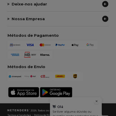
Deixe-nos ajudar
Nossa Empresa
Métodos de Pagamento
Métodos de Envio
👋
Olá
2026. Todos os direitos reservados
Se tiver alguma dúvida ou
Termos e Condições
|
Política de Privacidade
|
Política de cookies
|
Mapa do Site