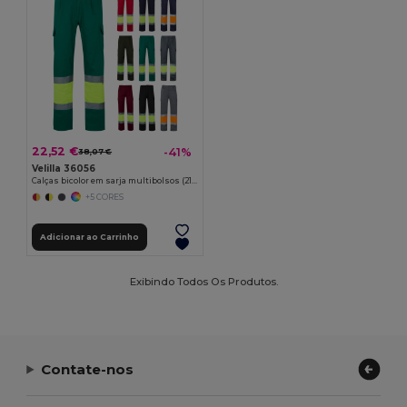
22,52 €
-41%
38,07 €
Velilla 36056
Calças bicolor em sarja multibolsos (210g/m²), em algodão (20%) e poliéster (80%)
+5 CORES
Adicionar ao Carrinho
Exibindo Todos Os Produtos.
Contate-nos