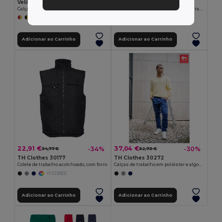
Velilla 36054
Velilla 36052
Calças bicolor em sarja multibolsos (210g/m²), em algodão (20%) e poliéster (80%)
Calças bicolor em sarja (210g/m²), forradas, multibolsos, em algodão (20%) e poliéster (80%)
+6 CORES
+6 CORES
Adicionar ao Carrinho
Adicionar ao Carrinho
22,91 €
37,04 €
-34%
-30%
34,77 €
52,70 €
TH Clothes 30177
TH Clothes 30272
Colete de trabalho acolchoado, com forro
Calças de trabalho em poliéster e algodão
+1 CORES
Adicionar ao Carrinho
Adicionar ao Carrinho