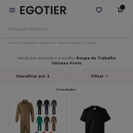
×
App Egotier
Obter app
Melhores preços na app!
Início
Roupa Básica | Acessórios
Roupa de Trabalho
Unisexo
Venda por atacado e a retalho
Roupa de Trabalho
Unisexo Preto
Classificar por
Filtrar
✓
13 resultados.