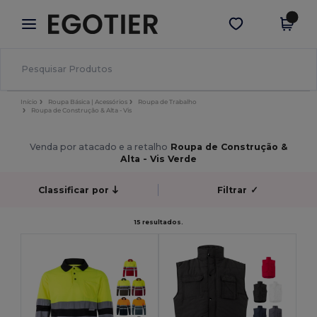
×
App Egotier
Obter app
Melhores preços na app!
Início
Roupa Básica | Acessórios
Roupa de Trabalho
Roupa de Construção & Alta - Vis
Venda por atacado e a retalho
Roupa de Construção &
Alta - Vis Verde
Classificar por
Filtrar
✓
15 resultados.