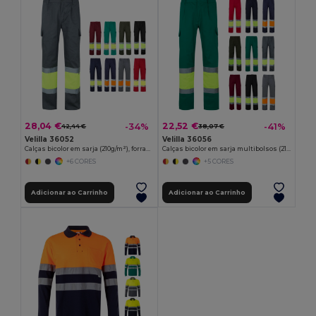
28,04 €
22,52 €
-34%
-41%
42,44 €
38,07 €
Velilla 36052
Velilla 36056
Calças bicolor em sarja (210g/m²), forradas, multibolsos, em algodão (20%) e poliéster (80%)
Calças bicolor em sarja multibolsos (210g/m²), em algodão (20%) e poliéster (80%)
+6 CORES
+5 CORES
Adicionar ao Carrinho
Adicionar ao Carrinho