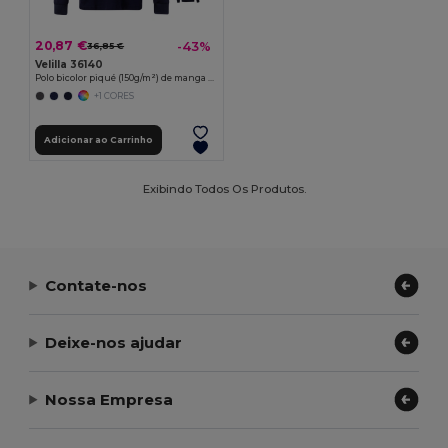
20,87 €
-43%
36,85 €
Velilla 36140
Polo bicolor piqué (150g/m²) de manga comprida, em algodão (55%) e poliéster (45%)
+1 CORES
Adicionar ao Carrinho
Exibindo Todos Os Produtos.
Contate-nos
Deixe-nos ajudar
Nossa Empresa