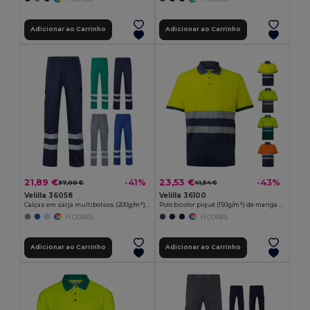
Adicionar ao Carrinho
Adicionar ao Carrinho
21,89 €
23,53 €
-41%
-43%
37,00 €
41,54 €
Velilla 36058
Velilla 36100
Calças em sarja multibolsos (200g/m²), em algodão (35%) e poliéster (65%)
Polo bicolor piqué (150g/m²) de manga curta, em algodão (55%) e poliéster (45%)
+1 CORES
+1 CORES
Adicionar ao Carrinho
Adicionar ao Carrinho