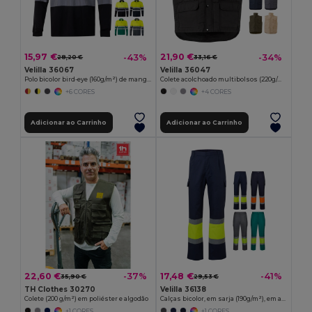
15,97 €
21,90 €
-43%
-34%
28,20 €
33,16 €
Velilla 36067
Velilla 36047
Polo bicolor bird-eye (160g/m²) de manga comprida, em poliéster (100%)
Colete acolchoado multibolsos (220g/m²), em poliéster (100%)
+6 CORES
+4 CORES
Adicionar ao Carrinho
Adicionar ao Carrinho
22,60 €
17,48 €
-37%
-41%
35,90 €
29,53 €
TH Clothes 30270
Velilla 36138
Colete (200 g/m²) em poliéster e algodão
Calças bicolor, em sarja (190g/m²), em algodão (20%) e poliéster (80%)
+1 CORES
+1 CORES