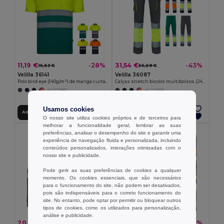
11,19 €
31,54 €
-28%
-43%
15,63 €
55,69 €
Velilla 36141
Velilla 36087
Polo bird-eye (140g/m²) de manga curta, em poliéster (100%)
Calças stretch bicolor multibolsos (240g/m²), em algodão (46%), EME (38%) e poliéster (16%)
+1 CORES
+1 CORES
Usamos cookies
Adicionar ao Carrinho
Adicionar ao Carrinho
O nosso site utiliza cookies próprios e de terceiros para
melhorar a funcionalidade geral, lembrar as suas
preferências, analisar o desempenho do site e garantir uma
experiência de navegação fluida e personalizada, incluindo
conteúdos personalizados, interações otimizadas com o
nosso site e publicidade.
Pode gerir as suas preferências de cookies a qualquer
momento. Os cookies essenciais, que são necessários
para o funcionamento do site, não podem ser desativados,
pois são indispensáveis para o correto funcionamento do
site. No entanto, pode optar por permitir ou bloquear outros
tipos de cookies, como os utilizados para personalização,
análise e publicidade.
20,87 €
22,52 €
-43%
-38%
36,85 €
36,37 €