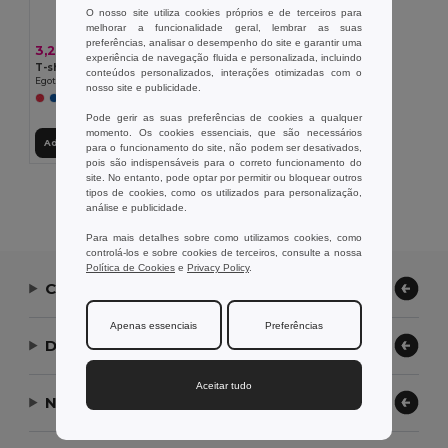
O nosso site utiliza cookies próprios e de terceiros para
melhorar a funcionalidade geral, lembrar as suas
preferências, analisar o desempenho do site e garantir uma
3,28 €
experiência de navegação fluida e personalizada, incluindo
T-shirt técnica para senhora
conteúdos personalizados, interações otimizadas com o
Egotier 30128
nosso site e publicidade.
Pode gerir as suas preferências de cookies a qualquer
momento. Os cookies essenciais, que são necessários
Adicionar ao Carrinho
para o funcionamento do site, não podem ser desativados,
pois são indispensáveis para o correto funcionamento do
site. No entanto, pode optar por permitir ou bloquear outros
Exibindo Todos Os Produtos.
tipos de cookies, como os utilizados para personalização,
análise e publicidade.
Para mais detalhes sobre como utilizamos cookies, como
controlá-los e sobre cookies de terceiros, consulte a nossa
Política de Cookies
e
Privacy Policy
.
Contate-nos
Apenas essenciais
Preferências
Deixe-nos ajudar
Aceitar tudo
Nossa Empresa