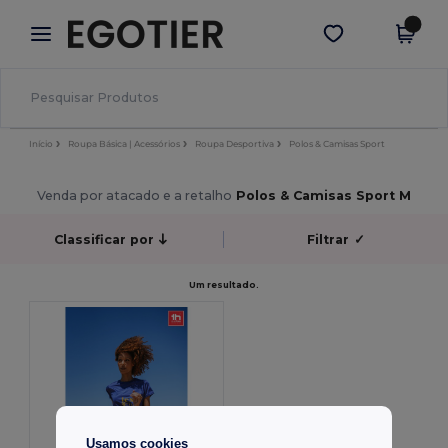
×
App Egotier
Obter app
Melhores preços na app!
Início
Roupa Básica | Acessórios
Roupa Desportiva
Polos & Camisas Sport
Venda por atacado e a retalho
Polos & Camisas Sport M
Classificar por
Filtrar
✓
Um resultado.
Usamos cookies