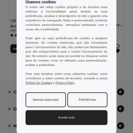
Usamos cookies
O nosso site utiliza cookies próprios e de terceiros para
melhorar a funcionalidade geral, lembrar as suas
preferências, analisar o desempenho do site e garantir uma
2,20 €
1,51 €
experiência de navegação fluida e personalizada, incluindo
-23%
1,96 €
conteúdos personalizados, interações otimizadas com o
Necessaire em microfibra e rede
Bolsa multiusos em microfibra
nosso site e publicidade.
Egotier 92717
Egotier 92721
+2 CORES
+1 CORES
Pode gerir as suas preferências de cookies a qualquer
momento. Os cookies essenciais, que são necessários
para o funcionamento do site, não podem ser desativados,
Adicionar ao Carrinho
Adicionar ao Carrinho
pois são indispensáveis para o correto funcionamento do
site. No entanto, pode optar por permitir ou bloquear outros
tipos de cookies, como os utilizados para personalização,
Exibindo Todos Os Produtos.
análise e publicidade.
Para mais detalhes sobre como utilizamos cookies, como
controlá-los e sobre cookies de terceiros, consulte a nossa
Política de Cookies
e
Privacy Policy
.
Contate-nos
Apenas essenciais
Preferências
Deixe-nos ajudar
Aceitar tudo
Nossa Empresa