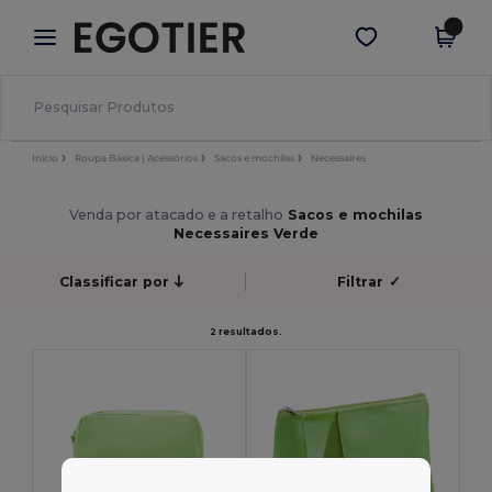
×
App Egotier
Obter app
Melhores preços na app!
Início
Roupa Básica | Acessórios
Sacos e mochilas
Necessaires
Venda por atacado e a retalho
Sacos e mochilas
Necessaires Verde
Classificar por
Filtrar
✓
2 resultados.