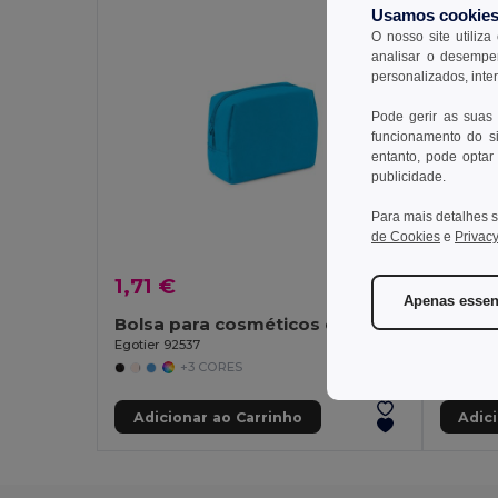
Usamos cookie
O nosso site utiliza
analisar o desempen
personalizados, inte
Pode gerir as suas
funcionamento do si
entanto, pode optar 
publicidade.
Para mais detalhes s
de Cookies
e
Privacy
1,71 €
2,07
Apenas essen
Bolsa para cosméticos em poliéster 600D de alta densidade
Egotier 92537
Egotier 
+3 CORES
Adicionar ao Carrinho
Adic