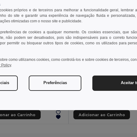
s
 cookies próprios e de terceiros para melhorar a funcionalidade geral, lembrar 
ho do site e garantir uma experiência de navegação fluida e personalizada,
rações otimizadas com o nosso site e publicidade.
 preferências de cookies a qualquer momento. Os cookies essenciais, que são
te, não podem ser desativados, pois são indispensáveis para o correto funci
por permitir ou bloquear outros tipos de cookies, como os utilizados para pers
obre como utilizamos cookies, como controlá-los e sobre cookies de terceiros, co
 Policy
.
 €
5,68 €
ciais
Preferências
Aceitar 
Bolsa para cosméticos 100% algodão (340 g/m²) bicolor
92536
Egotier 92574
+3 CORES
ionar ao Carrinho
Adicionar ao Carrinho