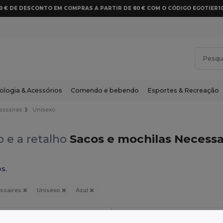
10 € DE DESCONTO EM COMPRAS A PARTIR DE 80 € COM O CÓDIGO EGOTIER1
ologia & Acessórios
Comendo e bebendo
Esportes & Recreação
essaires
Unisexo
 e a retalho
Sacos e mochilas Necessa
s.
ssaires
Unisexo
Azul