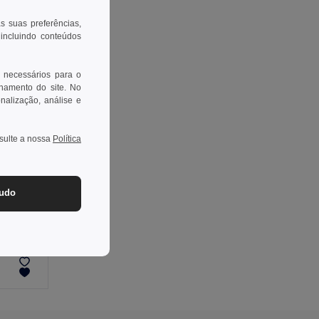
as suas preferências,
 incluindo conteúdos
 necessários para o
onamento do site. No
onalização, análise e
nsulte a nossa
Política
tudo
Bolsa organizadora em poliéster reciclado 600D de alta densidade com compartimento principal espaçoso para acessórios tecnológicos