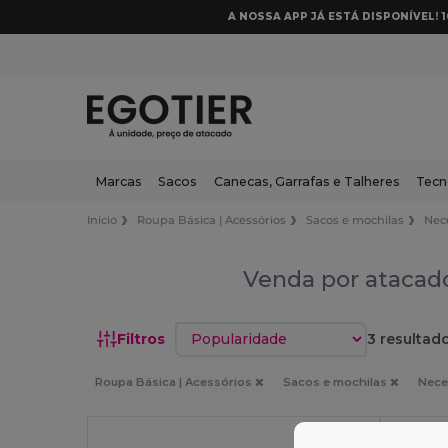
A NOSSA APP JÁ ESTÁ DISPONÍVEL! 
Marcas
Sacos
Canecas, Garrafas e Talheres
Tecn
Início
Roupa Básica | Acessórios
Sacos e mochilas
Nec
Venda por atacado
Classificar por
Filtros
3 resultado
Roupa Básica | Acessórios
Sacos e mochilas
Nece